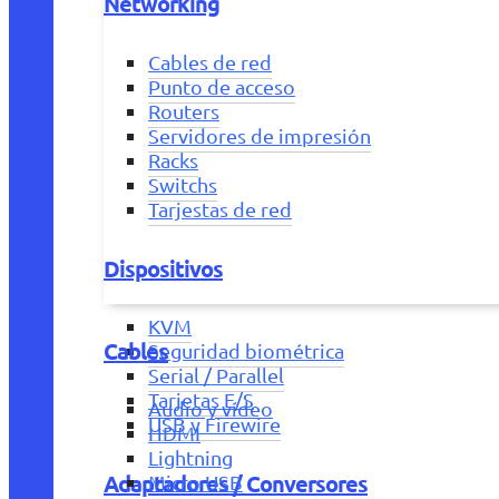
Networking
Cables de red
Punto de acceso
Routers
Servidores de impresión
Racks
Switchs
Tarjestas de red
Dispositivos
KVM
Cables
Seguridad biométrica
Serial / Parallel
Tarjetas E/S
Audio y vídeo
USB y Firewire
HDMI
Lightning
Adaptadores / Conversores
Micro USB