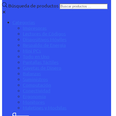
Búsqueda de productos
✕
Categorías
Impresoras
Lectores de Códigos
Dispositivos Móviles
Respaldo de Energía
Mini PCs
Todo en Uno
Pantallas Táctiles
Gavetas de Dinero
Balanzas
Suministros
Computación
Conectividad
Ergonomía
Monitores
Maletines y Mochilas