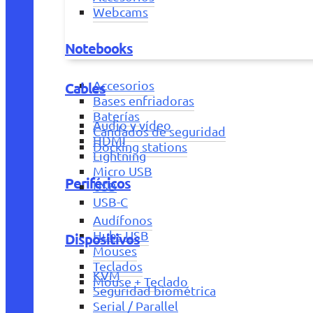
Webcams
Notebooks
Accesorios
Cables
Bases enfriadoras
Baterías
Audio y vídeo
Candados de seguridad
HDMI
Docking stations
Lightning
Micro USB
Periféricos
USB
USB-C
Audífonos
Hubs USB
Dispositivos
Mouses
Teclados
KVM
Mouse + Teclado
Seguridad biométrica
Serial / Parallel