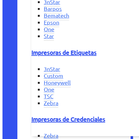
3nStar
Barpos
Bematech
Epson
One
Star
Impresoras de Etiquetas
3nStar
Custom
Honeywell
One
TSC
Zebra
Impresoras de Credenciales
Zebra