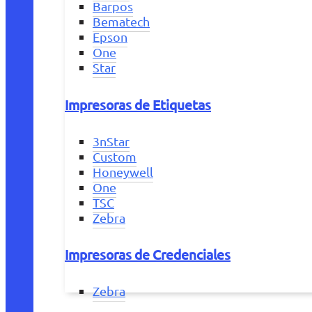
Barpos
Bematech
Epson
One
Star
Impresoras de Etiquetas
3nStar
Custom
Honeywell
One
TSC
Zebra
Impresoras de Credenciales
Zebra