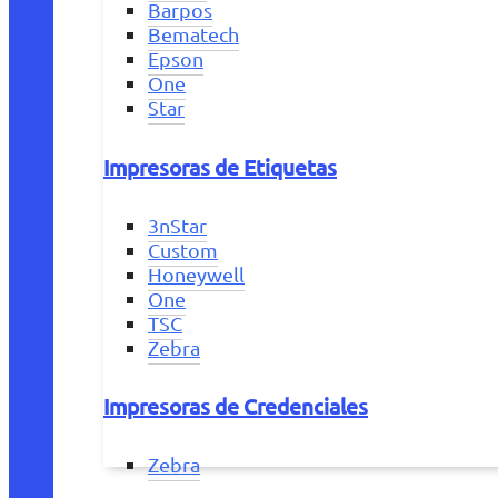
Barpos
Bematech
Epson
One
Star
Impresoras de Etiquetas
3nStar
Custom
Honeywell
One
TSC
Zebra
Impresoras de Credenciales
Zebra