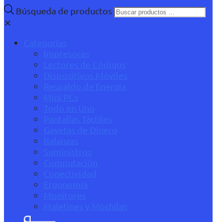
Búsqueda de productos
✕
Categorías
Impresoras
Lectores de Códigos
Dispositivos Móviles
Respaldo de Energía
Mini PCs
Todo en Uno
Pantallas Táctiles
Gavetas de Dinero
Balanzas
Suministros
Computación
Conectividad
Ergonomía
Monitores
Maletines y Mochilas