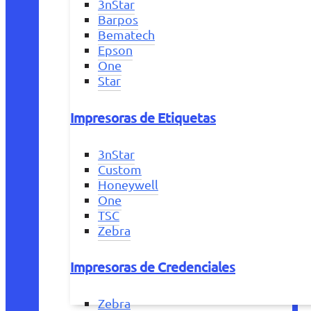
3nStar
Barpos
Bematech
Epson
One
Star
Impresoras de Etiquetas
3nStar
Custom
Honeywell
One
TSC
Zebra
Impresoras de Credenciales
Zebra