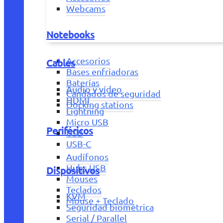
Webcams
Notebooks
Accesorios
Cables
Bases enfriadoras
Baterías
Audio y vídeo
Candados de seguridad
HDMI
Docking stations
Lightning
Micro USB
Periféricos
USB
USB-C
Audífonos
Hubs USB
Dispositivos
Mouses
Teclados
KVM
Mouse + Teclado
Seguridad biométrica
Serial / Parallel