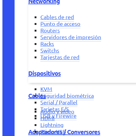
Networking
Cables de red
Punto de acceso
Routers
Servidores de impresión
Racks
Switchs
Tarjestas de red
Dispositivos
KVM
Cables
Seguridad biométrica
Serial / Parallel
Tarjetas E/S
Audio y vídeo
USB y Firewire
HDMI
Lightning
Adaptadores / Conversores
Micro USB