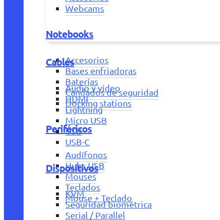
Webcams
Notebooks
Accesorios
Cables
Bases enfriadoras
Baterías
Audio y vídeo
Candados de seguridad
HDMI
Docking stations
Lightning
Micro USB
Periféricos
USB
USB-C
Audífonos
Hubs USB
Dispositivos
Mouses
Teclados
KVM
Mouse + Teclado
Seguridad biométrica
Serial / Parallel