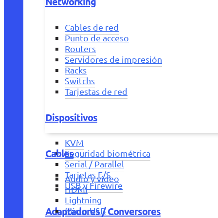
Networking
Cables de red
Punto de acceso
Routers
Servidores de impresión
Racks
Switchs
Tarjestas de red
Dispositivos
KVM
Cables
Seguridad biométrica
Serial / Parallel
Tarjetas E/S
Audio y vídeo
USB y Firewire
HDMI
Lightning
Adaptadores / Conversores
Micro USB