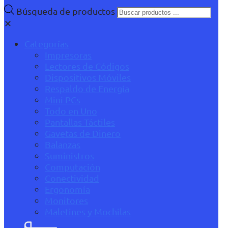
Búsqueda de productos
✕
Categorías
Impresoras
Lectores de Códigos
Dispositivos Móviles
Respaldo de Energía
Mini PCs
Todo en Uno
Pantallas Táctiles
Gavetas de Dinero
Balanzas
Suministros
Computación
Conectividad
Ergonomía
Monitores
Maletines y Mochilas