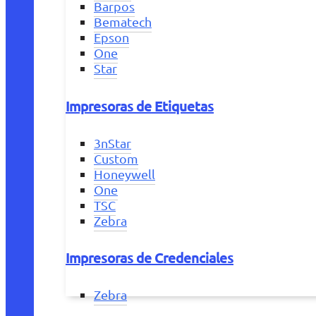
Barpos
Bematech
Epson
One
Star
Impresoras de Etiquetas
3nStar
Custom
Honeywell
One
TSC
Zebra
Impresoras de Credenciales
Zebra