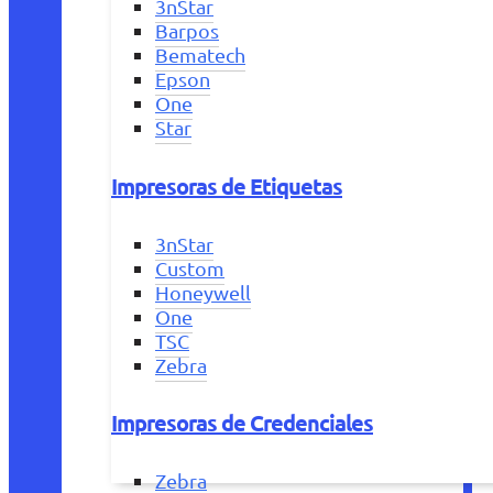
3nStar
Barpos
Bematech
Epson
One
Star
Impresoras de Etiquetas
3nStar
Custom
Honeywell
One
TSC
Zebra
Impresoras de Credenciales
Zebra