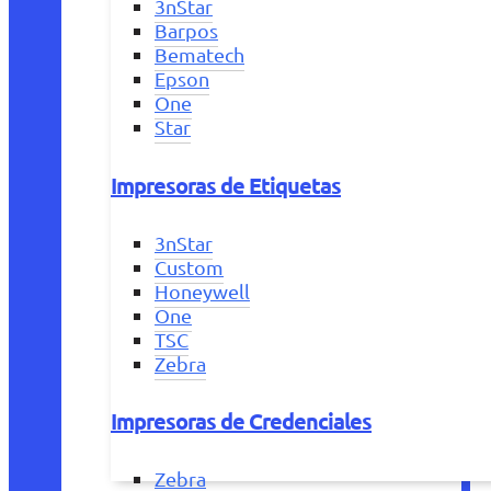
3nStar
Barpos
Bematech
Epson
One
Star
Impresoras de Etiquetas
3nStar
Custom
Honeywell
One
TSC
Zebra
Impresoras de Credenciales
Zebra