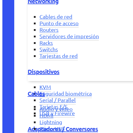
Networking
Cables de red
Punto de acceso
Routers
Servidores de impresión
Racks
Switchs
Tarjestas de red
Dispositivos
KVM
Cables
Seguridad biométrica
Serial / Parallel
Tarjetas E/S
Audio y vídeo
USB y Firewire
HDMI
Lightning
Adaptadores / Conversores
Micro USB