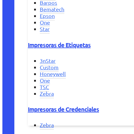
Barpos
Bematech
Epson
One
Star
Impresoras de Etiquetas
3nStar
Custom
Honeywell
One
TSC
Zebra
Impresoras de Credenciales
Zebra