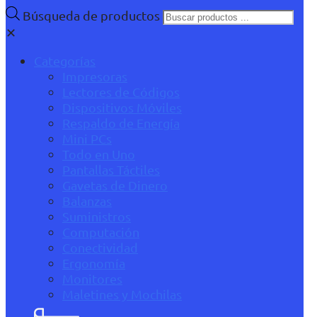
Búsqueda de productos
✕
Categorías
Impresoras
Lectores de Códigos
Dispositivos Móviles
Respaldo de Energía
Mini PCs
Todo en Uno
Pantallas Táctiles
Gavetas de Dinero
Balanzas
Suministros
Computación
Conectividad
Ergonomía
Monitores
Maletines y Mochilas