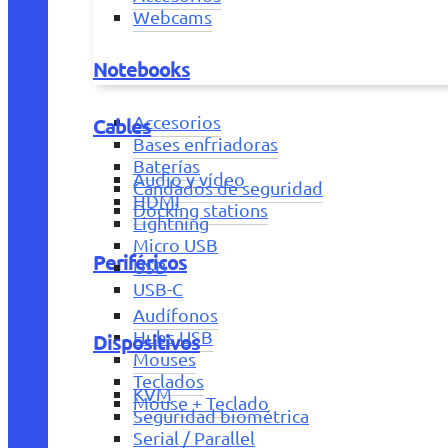
Webcams
Notebooks
Accesorios
Cables
Bases enfriadoras
Baterías
Audio y vídeo
Candados de seguridad
HDMI
Docking stations
Lightning
Micro USB
Periféricos
USB
USB-C
Audífonos
Hubs USB
Dispositivos
Mouses
Teclados
KVM
Mouse + Teclado
Seguridad biométrica
Serial / Parallel