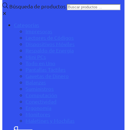
Búsqueda de productos
✕
Categorías
Impresoras
Lectores de Códigos
Dispositivos Móviles
Respaldo de Energía
Mini PCs
Todo en Uno
Pantallas Táctiles
Gavetas de Dinero
Balanzas
Suministros
Computación
Conectividad
Ergonomía
Monitores
Maletines y Mochilas