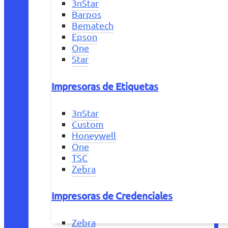
3nStar
Barpos
Bematech
Epson
One
Star
Impresoras de Etiquetas
3nStar
Custom
Honeywell
One
TSC
Zebra
Impresoras de Credenciales
Zebra