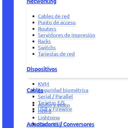
Networking
Cables de red
Punto de acceso
Routers
Servidores de impresión
Racks
Switchs
Tarjestas de red
Dispositivos
KVM
Cables
Seguridad biométrica
Serial / Parallel
Tarjetas E/S
Audio y vídeo
USB y Firewire
HDMI
Lightning
Adaptadores / Conversores
Micro USB