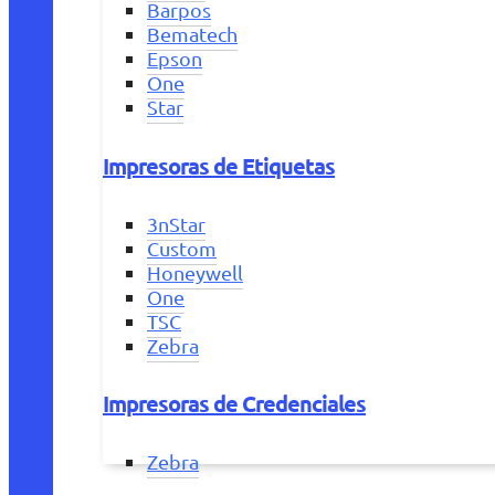
Barpos
Bematech
Epson
One
Star
Impresoras de Etiquetas
3nStar
Custom
Honeywell
One
TSC
Zebra
Impresoras de Credenciales
Zebra