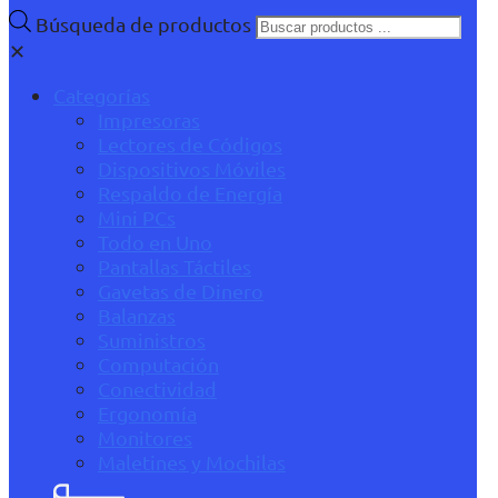
Búsqueda de productos
✕
Categorías
Impresoras
Lectores de Códigos
Dispositivos Móviles
Respaldo de Energía
Mini PCs
Todo en Uno
Pantallas Táctiles
Gavetas de Dinero
Balanzas
Suministros
Computación
Conectividad
Ergonomía
Monitores
Maletines y Mochilas