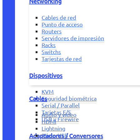
Networking
Cables de red
Punto de acceso
Routers
Servidores de impresión
Racks
Switchs
Tarjestas de red
Dispositivos
KVM
Cables
Seguridad biométrica
Serial / Parallel
Tarjetas E/S
Audio y vídeo
USB y Firewire
HDMI
Lightning
Adaptadores / Conversores
Micro USB