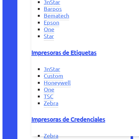
3nStar
Barpos
Bematech
Epson
One
Star
Impresoras de Etiquetas
3nStar
Custom
Honeywell
One
TSC
Zebra
Impresoras de Credenciales
Zebra