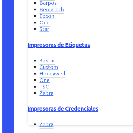
Barpos
Bematech
Epson
One
Star
Impresoras de Etiquetas
3nStar
Custom
Honeywell
One
TSC
Zebra
Impresoras de Credenciales
Zebra