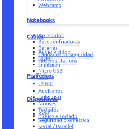
Webcams
Notebooks
Accesorios
Cables
Bases enfriadoras
Baterías
Audio y vídeo
Candados de seguridad
HDMI
Docking stations
Lightning
Micro USB
Periféricos
USB
USB-C
Audífonos
Hubs USB
Dispositivos
Mouses
Teclados
KVM
Mouse + Teclado
Seguridad biométrica
Serial / Parallel