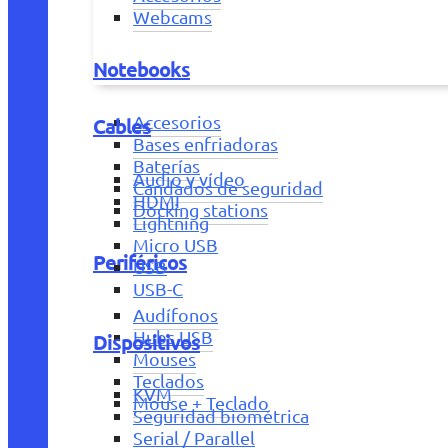
Webcams
Notebooks
Accesorios
Cables
Bases enfriadoras
Baterías
Audio y vídeo
Candados de seguridad
HDMI
Docking stations
Lightning
Micro USB
Periféricos
USB
USB-C
Audífonos
Hubs USB
Dispositivos
Mouses
Teclados
KVM
Mouse + Teclado
Seguridad biométrica
Serial / Parallel