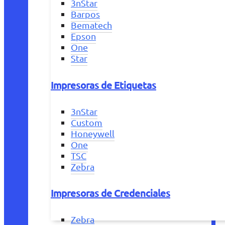
3nStar
Barpos
Bematech
Epson
One
Star
Impresoras de Etiquetas
3nStar
Custom
Honeywell
One
TSC
Zebra
Impresoras de Credenciales
Zebra