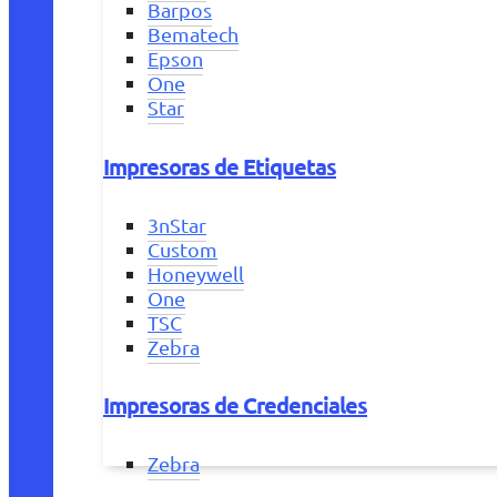
Barpos
Bematech
Epson
One
Star
Impresoras de Etiquetas
3nStar
Custom
Honeywell
One
TSC
Zebra
Impresoras de Credenciales
Zebra