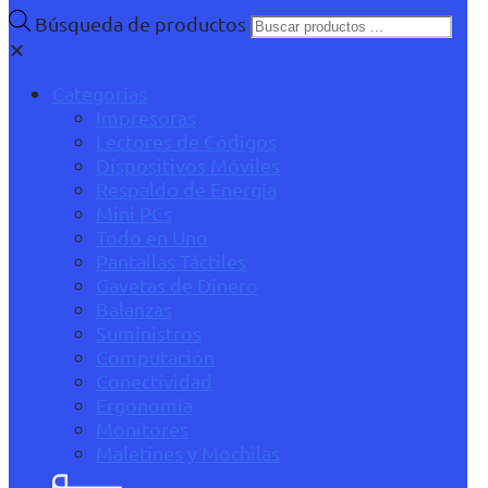
Búsqueda de productos
✕
Categorías
Impresoras
Lectores de Códigos
Dispositivos Móviles
Respaldo de Energía
Mini PCs
Todo en Uno
Pantallas Táctiles
Gavetas de Dinero
Balanzas
Suministros
Computación
Conectividad
Ergonomía
Monitores
Maletines y Mochilas