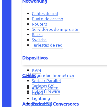
Networking
Cables de red
Punto de acceso
Routers
Servidores de impresión
Racks
Switchs
Tarjestas de red
Dispositivos
KVM
Cables
Seguridad biométrica
Serial / Parallel
Tarjetas E/S
Audio y vídeo
USB y Firewire
HDMI
Lightning
Adaptadores / Conversores
Micro USB