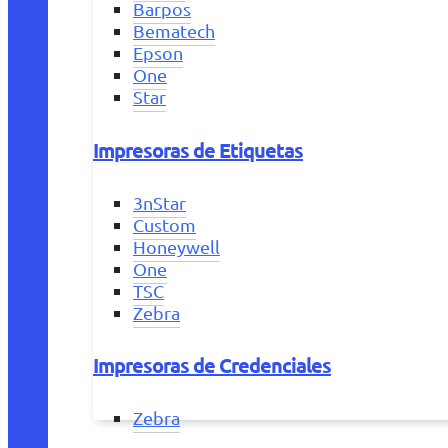
Barpos
Bematech
Epson
One
Star
Impresoras de Etiquetas
3nStar
Custom
Honeywell
One
TSC
Zebra
Impresoras de Credenciales
Zebra