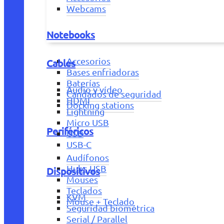
Webcams
Notebooks
Accesorios
Cables
Bases enfriadoras
Baterías
Audio y vídeo
Candados de seguridad
HDMI
Docking stations
Lightning
Micro USB
Periféricos
USB
USB-C
Audífonos
Hubs USB
Dispositivos
Mouses
Teclados
KVM
Mouse + Teclado
Seguridad biométrica
Serial / Parallel