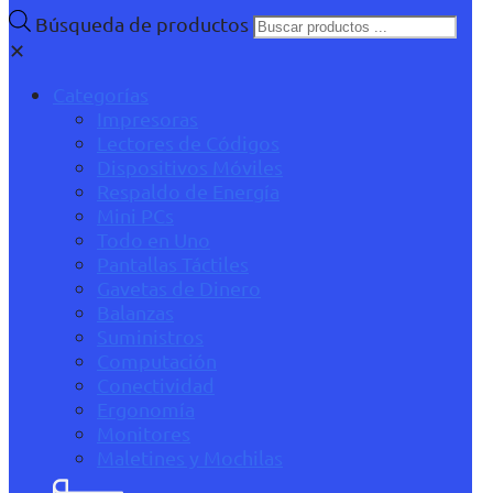
Búsqueda de productos
✕
Categorías
Impresoras
Lectores de Códigos
Dispositivos Móviles
Respaldo de Energía
Mini PCs
Todo en Uno
Pantallas Táctiles
Gavetas de Dinero
Balanzas
Suministros
Computación
Conectividad
Ergonomía
Monitores
Maletines y Mochilas