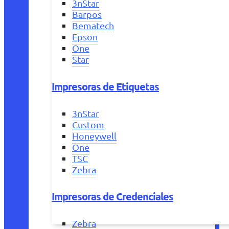
3nStar
Barpos
Bematech
Epson
One
Star
Impresoras de Etiquetas
3nStar
Custom
Honeywell
One
TSC
Zebra
Impresoras de Credenciales
Zebra