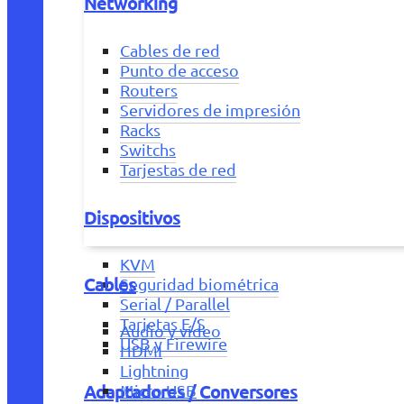
Networking
Cables de red
Punto de acceso
Routers
Servidores de impresión
Racks
Switchs
Tarjestas de red
Dispositivos
KVM
Cables
Seguridad biométrica
Serial / Parallel
Tarjetas E/S
Audio y vídeo
USB y Firewire
HDMI
Lightning
Adaptadores / Conversores
Micro USB