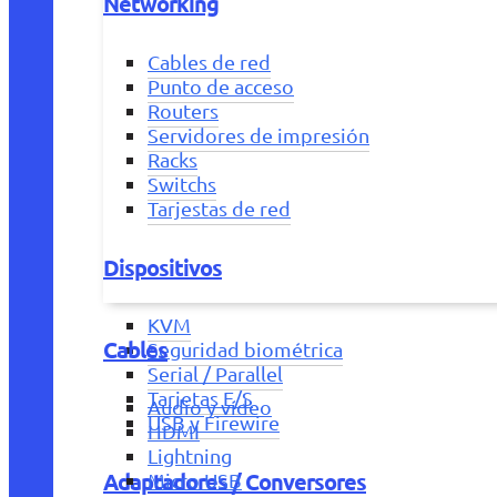
Networking
Cables de red
Punto de acceso
Routers
Servidores de impresión
Racks
Switchs
Tarjestas de red
Dispositivos
KVM
Cables
Seguridad biométrica
Serial / Parallel
Tarjetas E/S
Audio y vídeo
USB y Firewire
HDMI
Lightning
Adaptadores / Conversores
Micro USB