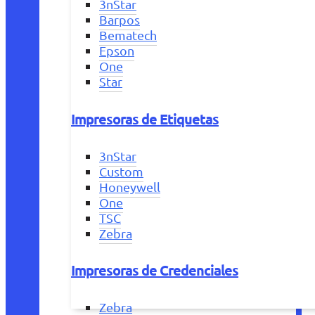
3nStar
Barpos
Bematech
Epson
One
Star
Impresoras de Etiquetas
3nStar
Custom
Honeywell
One
TSC
Zebra
Impresoras de Credenciales
Zebra