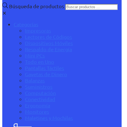
Búsqueda de productos
✕
Categorías
Impresoras
Lectores de Códigos
Dispositivos Móviles
Respaldo de Energía
Mini PCs
Todo en Uno
Pantallas Táctiles
Gavetas de Dinero
Balanzas
Suministros
Computación
Conectividad
Ergonomía
Monitores
Maletines y Mochilas