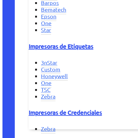
Barpos
Bematech
Epson
One
Star
Impresoras de Etiquetas
3nStar
Custom
Honeywell
One
TSC
Zebra
Impresoras de Credenciales
Zebra