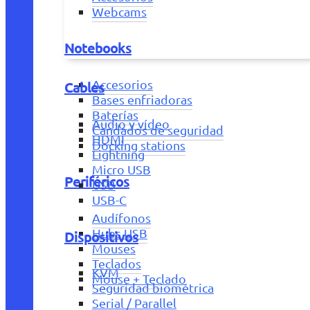
Webcams
Notebooks
Accesorios
Cables
Bases enfriadoras
Baterías
Audio y vídeo
Candados de seguridad
HDMI
Docking stations
Lightning
Micro USB
Periféricos
USB
USB-C
Audífonos
Hubs USB
Dispositivos
Mouses
Teclados
KVM
Mouse + Teclado
Seguridad biométrica
Serial / Parallel