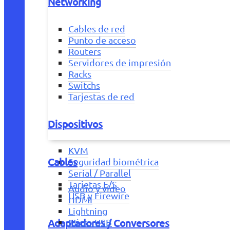
Networking
Cables de red
Punto de acceso
Routers
Servidores de impresión
Racks
Switchs
Tarjestas de red
Dispositivos
KVM
Cables
Seguridad biométrica
Serial / Parallel
Tarjetas E/S
Audio y vídeo
USB y Firewire
HDMI
Lightning
Adaptadores / Conversores
Micro USB