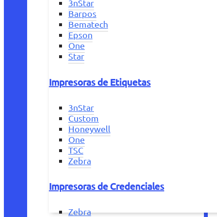
3nStar
Barpos
Bematech
Epson
One
Star
Impresoras de Etiquetas
3nStar
Custom
Honeywell
One
TSC
Zebra
Impresoras de Credenciales
Zebra