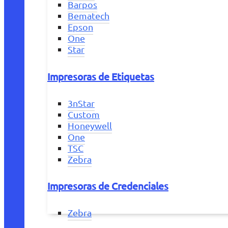
Barpos
Bematech
Epson
One
Star
Impresoras de Etiquetas
3nStar
Custom
Honeywell
One
TSC
Zebra
Impresoras de Credenciales
Zebra