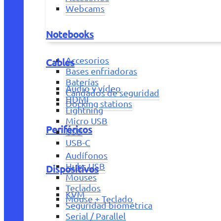
Webcams
Notebooks
Accesorios
Cables
Bases enfriadoras
Baterías
Audio y vídeo
Candados de seguridad
HDMI
Docking stations
Lightning
Micro USB
Periféricos
USB
USB-C
Audífonos
Hubs USB
Dispositivos
Mouses
Teclados
KVM
Mouse + Teclado
Seguridad biométrica
Serial / Parallel