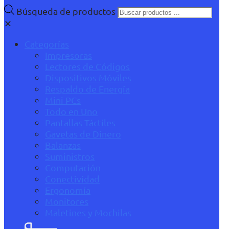
Búsqueda de productos
✕
Categorías
Impresoras
Lectores de Códigos
Dispositivos Móviles
Respaldo de Energía
Mini PCs
Todo en Uno
Pantallas Táctiles
Gavetas de Dinero
Balanzas
Suministros
Computación
Conectividad
Ergonomía
Monitores
Maletines y Mochilas