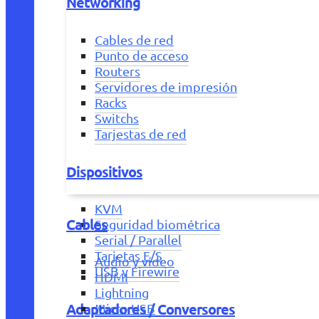
Networking
Cables de red
Punto de acceso
Routers
Servidores de impresión
Racks
Switchs
Tarjestas de red
Dispositivos
KVM
Cables
Seguridad biométrica
Serial / Parallel
Tarjetas E/S
Audio y vídeo
USB y Firewire
HDMI
Lightning
Adaptadores / Conversores
Micro USB