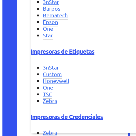
3nStar
Barpos
Bematech
Epson
One
Star
Impresoras de Etiquetas
3nStar
Custom
Honeywell
One
TSC
Zebra
Impresoras de Credenciales
Zebra