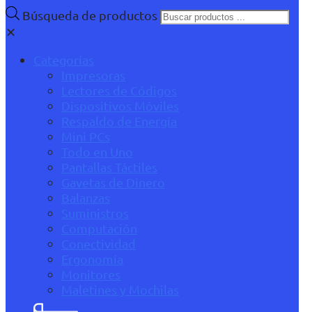
Búsqueda de productos
✕
Categorías
Impresoras
Lectores de Códigos
Dispositivos Móviles
Respaldo de Energía
Mini PCs
Todo en Uno
Pantallas Táctiles
Gavetas de Dinero
Balanzas
Suministros
Computación
Conectividad
Ergonomía
Monitores
Maletines y Mochilas