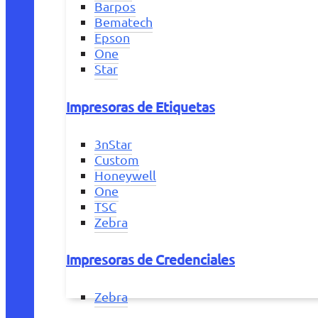
Barpos
Bematech
Epson
One
Star
Impresoras de Etiquetas
3nStar
Custom
Honeywell
One
TSC
Zebra
Impresoras de Credenciales
Zebra