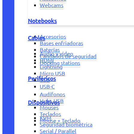
Webcams
Notebooks
Accesorios
Cables
Bases enfriadoras
Baterías
Audio y vídeo
Candados de seguridad
HDMI
Docking stations
Lightning
Micro USB
Periféricos
USB
USB-C
Audífonos
Hubs USB
Dispositivos
Mouses
Teclados
KVM
Mouse + Teclado
Seguridad biométrica
Serial / Parallel