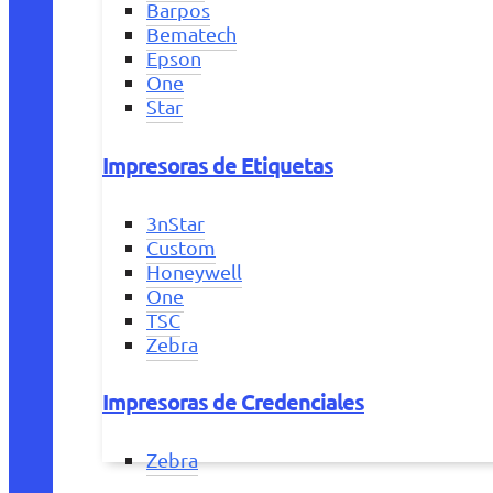
Barpos
Bematech
Epson
One
Star
Impresoras de Etiquetas
3nStar
Custom
Honeywell
One
TSC
Zebra
Impresoras de Credenciales
Zebra