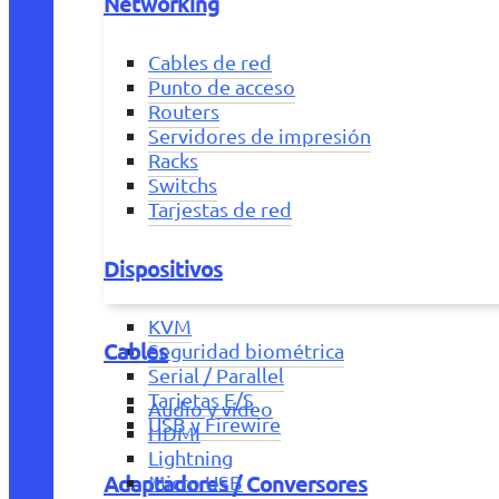
Networking
Cables de red
Punto de acceso
Routers
Servidores de impresión
Racks
Switchs
Tarjestas de red
Dispositivos
KVM
Cables
Seguridad biométrica
Serial / Parallel
Tarjetas E/S
Audio y vídeo
USB y Firewire
HDMI
Lightning
Adaptadores / Conversores
Micro USB