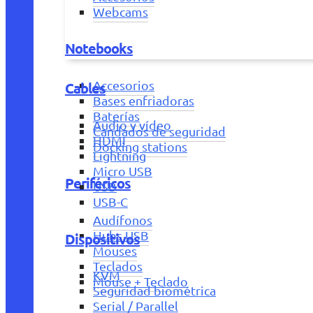
Webcams
Notebooks
Accesorios
Cables
Bases enfriadoras
Baterías
Audio y vídeo
Candados de seguridad
HDMI
Docking stations
Lightning
Micro USB
Periféricos
USB
USB-C
Audífonos
Hubs USB
Dispositivos
Mouses
Teclados
KVM
Mouse + Teclado
Seguridad biométrica
Serial / Parallel