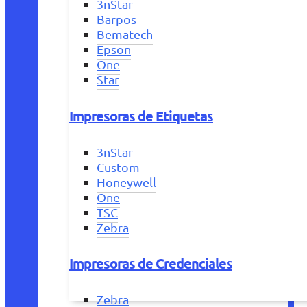
3nStar
Barpos
Bematech
Epson
One
Star
Impresoras de Etiquetas
3nStar
Custom
Honeywell
One
TSC
Zebra
Impresoras de Credenciales
Zebra