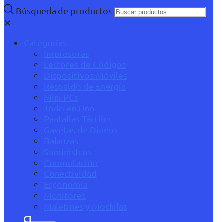
Búsqueda de productos
✕
Categorías
Impresoras
Lectores de Códigos
Dispositivos Móviles
Respaldo de Energía
Mini PCs
Todo en Uno
Pantallas Táctiles
Gavetas de Dinero
Balanzas
Suministros
Computación
Conectividad
Ergonomía
Monitores
Maletines y Mochilas