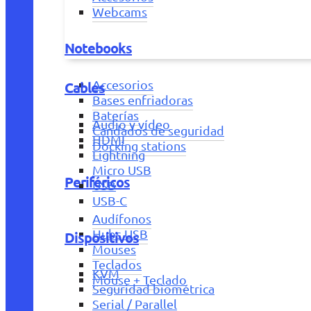
Webcams
Notebooks
Accesorios
Cables
Bases enfriadoras
Baterías
Audio y vídeo
Candados de seguridad
HDMI
Docking stations
Lightning
Micro USB
Periféricos
USB
USB-C
Audífonos
Hubs USB
Dispositivos
Mouses
Teclados
KVM
Mouse + Teclado
Seguridad biométrica
Serial / Parallel