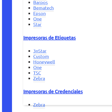
Barpos
Bematech
Epson
One
Star
Impresoras de Etiquetas
3nStar
Custom
Honeywell
One
TSC
Zebra
Impresoras de Credenciales
Zebra