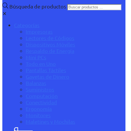
Búsqueda de productos
✕
Categorías
Impresoras
Lectores de Códigos
Dispositivos Móviles
Respaldo de Energía
Mini PCs
Todo en Uno
Pantallas Táctiles
Gavetas de Dinero
Balanzas
Suministros
Computación
Conectividad
Ergonomía
Monitores
Maletines y Mochilas