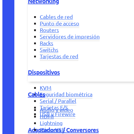
Networking
Cables de red
Punto de acceso
Routers
Servidores de impresión
Racks
Switchs
Tarjestas de red
Dispositivos
KVM
Cables
Seguridad biométrica
Serial / Parallel
Tarjetas E/S
Audio y vídeo
USB y Firewire
HDMI
Lightning
Adaptadores / Conversores
Micro USB