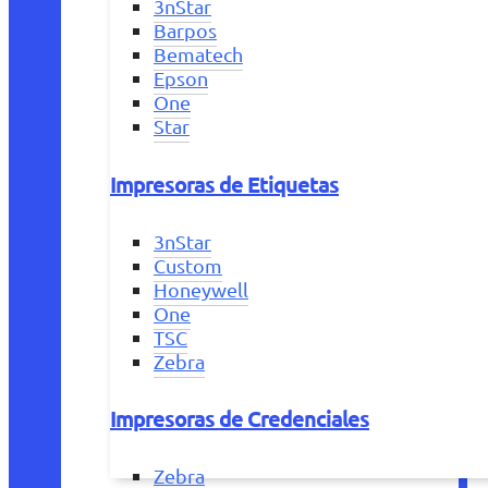
3nStar
Barpos
Bematech
Epson
One
Star
Impresoras de Etiquetas
3nStar
Custom
Honeywell
One
TSC
Zebra
Impresoras de Credenciales
Zebra