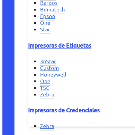
Barpos
Bematech
Epson
One
Star
Impresoras de Etiquetas
3nStar
Custom
Honeywell
One
TSC
Zebra
Impresoras de Credenciales
Zebra