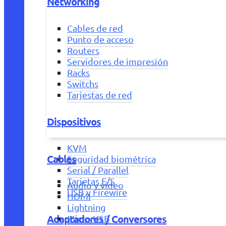
Networking
Cables de red
Punto de acceso
Routers
Servidores de impresión
Racks
Switchs
Tarjestas de red
Dispositivos
KVM
Cables
Seguridad biométrica
Serial / Parallel
Tarjetas E/S
Audio y vídeo
USB y Firewire
HDMI
Lightning
Adaptadores / Conversores
Micro USB