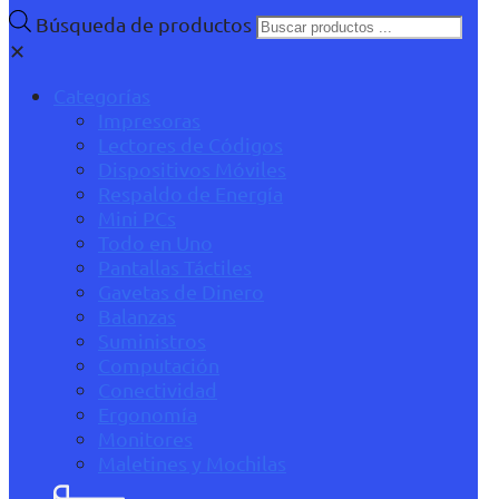
Búsqueda de productos
✕
Categorías
Impresoras
Lectores de Códigos
Dispositivos Móviles
Respaldo de Energía
Mini PCs
Todo en Uno
Pantallas Táctiles
Gavetas de Dinero
Balanzas
Suministros
Computación
Conectividad
Ergonomía
Monitores
Maletines y Mochilas