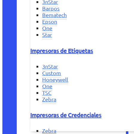
3nStar
Barpos
Bematech
Epson
One
Star
Impresoras de Etiquetas
3nStar
Custom
Honeywell
One
TSC
Zebra
Impresoras de Credenciales
Zebra