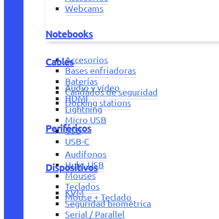
Webcams
Notebooks
Accesorios
Cables
Bases enfriadoras
Baterías
Audio y vídeo
Candados de seguridad
HDMI
Docking stations
Lightning
Micro USB
Periféricos
USB
USB-C
Audífonos
Hubs USB
Dispositivos
Mouses
Teclados
KVM
Mouse + Teclado
Seguridad biométrica
Serial / Parallel