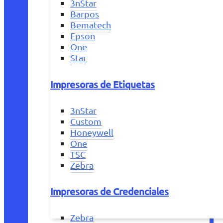
3nStar
Barpos
Bematech
Epson
One
Star
Impresoras de Etiquetas
3nStar
Custom
Honeywell
One
TSC
Zebra
Impresoras de Credenciales
Zebra