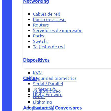
Networking
Cables de red
Punto de acceso
Routers
Servidores de impresión
Racks
Switchs
Tarjestas de red
Dispositivos
KVM
Cables
Seguridad biométrica
Serial / Parallel
Tarjetas E/S
Audio y vídeo
USB y Firewire
HDMI
Lightning
Adaptadores / Conversores
Micro USB