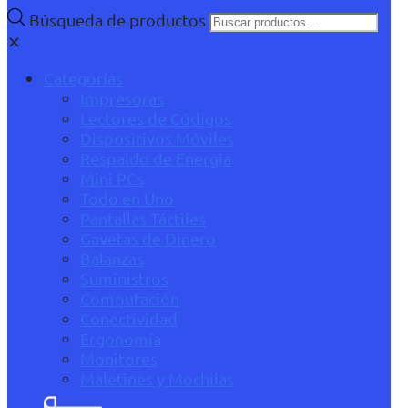
Búsqueda de productos
✕
Categorías
Impresoras
Lectores de Códigos
Dispositivos Móviles
Respaldo de Energía
Mini PCs
Todo en Uno
Pantallas Táctiles
Gavetas de Dinero
Balanzas
Suministros
Computación
Conectividad
Ergonomía
Monitores
Maletines y Mochilas