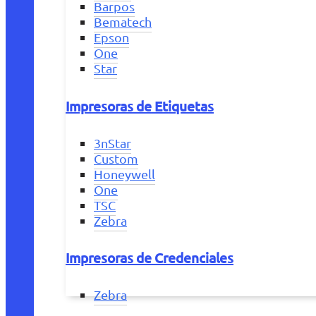
Barpos
Bematech
Epson
One
Star
Impresoras de Etiquetas
3nStar
Custom
Honeywell
One
TSC
Zebra
Impresoras de Credenciales
Zebra