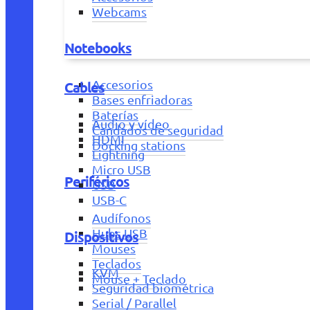
Webcams
Notebooks
Accesorios
Cables
Bases enfriadoras
Baterías
Audio y vídeo
Candados de seguridad
HDMI
Docking stations
Lightning
Micro USB
Periféricos
USB
USB-C
Audífonos
Hubs USB
Dispositivos
Mouses
Teclados
KVM
Mouse + Teclado
Seguridad biométrica
Serial / Parallel