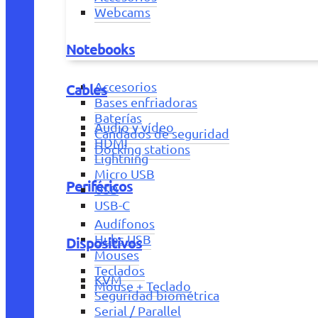
Webcams
Notebooks
Accesorios
Cables
Bases enfriadoras
Baterías
Audio y vídeo
Candados de seguridad
HDMI
Docking stations
Lightning
Micro USB
Periféricos
USB
USB-C
Audífonos
Hubs USB
Dispositivos
Mouses
Teclados
KVM
Mouse + Teclado
Seguridad biométrica
Serial / Parallel