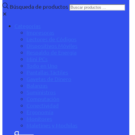
Búsqueda de productos
✕
Categorías
Impresoras
Lectores de Códigos
Dispositivos Móviles
Respaldo de Energía
Mini PCs
Todo en Uno
Pantallas Táctiles
Gavetas de Dinero
Balanzas
Suministros
Computación
Conectividad
Ergonomía
Monitores
Maletines y Mochilas