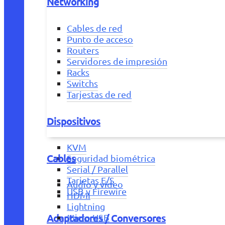
Networking
Cables de red
Punto de acceso
Routers
Servidores de impresión
Racks
Switchs
Tarjestas de red
Dispositivos
KVM
Cables
Seguridad biométrica
Serial / Parallel
Tarjetas E/S
Audio y vídeo
USB y Firewire
HDMI
Lightning
Adaptadores / Conversores
Micro USB