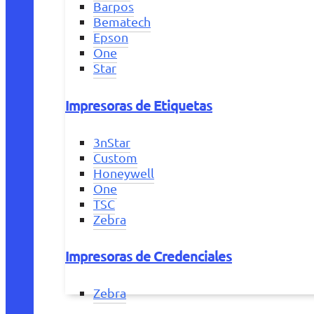
Barpos
Bematech
Epson
One
Star
Impresoras de Etiquetas
3nStar
Custom
Honeywell
One
TSC
Zebra
Impresoras de Credenciales
Zebra