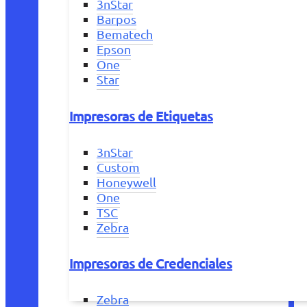
3nStar
Barpos
Bematech
Epson
One
Star
Impresoras de Etiquetas
3nStar
Custom
Honeywell
One
TSC
Zebra
Impresoras de Credenciales
Zebra