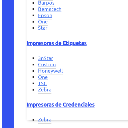
Barpos
Bematech
Epson
One
Star
Impresoras de Etiquetas
3nStar
Custom
Honeywell
One
TSC
Zebra
Impresoras de Credenciales
Zebra