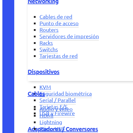
Networking
Cables de red
Punto de acceso
Routers
Servidores de impresión
Racks
Switchs
Tarjestas de red
Dispositivos
KVM
Cables
Seguridad biométrica
Serial / Parallel
Tarjetas E/S
Audio y vídeo
USB y Firewire
HDMI
Lightning
Adaptadores / Conversores
Micro USB