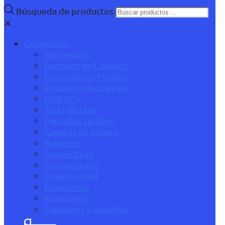
Búsqueda de productos
✕
Categorías
Impresoras
Lectores de Códigos
Dispositivos Móviles
Respaldo de Energía
Mini PCs
Todo en Uno
Pantallas Táctiles
Gavetas de Dinero
Balanzas
Suministros
Computación
Conectividad
Ergonomía
Monitores
Maletines y Mochilas