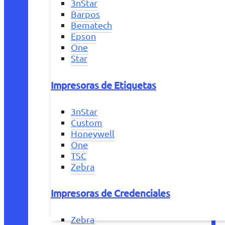
3nStar
Barpos
Bematech
Epson
One
Star
Impresoras de Etiquetas
3nStar
Custom
Honeywell
One
TSC
Zebra
Impresoras de Credenciales
Zebra