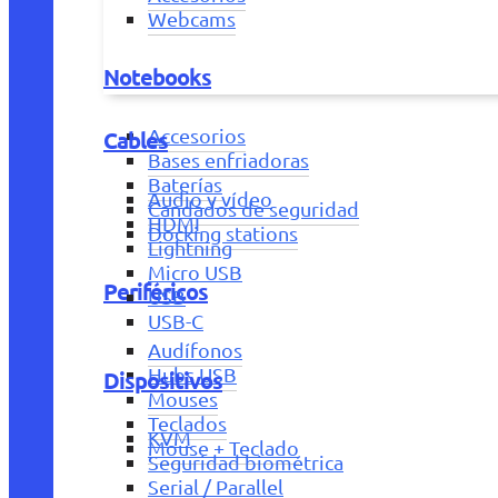
Webcams
Notebooks
Accesorios
Cables
Bases enfriadoras
Baterías
Audio y vídeo
Candados de seguridad
HDMI
Docking stations
Lightning
Micro USB
Periféricos
USB
USB-C
Audífonos
Hubs USB
Dispositivos
Mouses
Teclados
KVM
Mouse + Teclado
Seguridad biométrica
Serial / Parallel