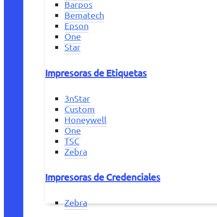
Barpos
Bematech
Epson
One
Star
Impresoras de Etiquetas
3nStar
Custom
Honeywell
One
TSC
Zebra
Impresoras de Credenciales
Zebra