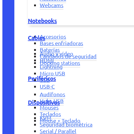
Webcams
Notebooks
Accesorios
Cables
Bases enfriadoras
Baterías
Audio y vídeo
Candados de seguridad
HDMI
Docking stations
Lightning
Micro USB
Periféricos
USB
USB-C
Audífonos
Hubs USB
Dispositivos
Mouses
Teclados
KVM
Mouse + Teclado
Seguridad biométrica
Serial / Parallel