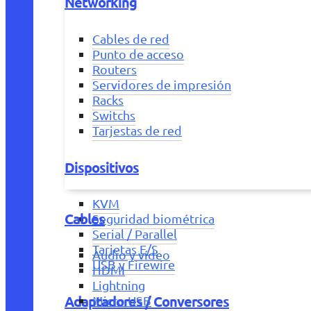
Networking
Cables de red
Punto de acceso
Routers
Servidores de impresión
Racks
Switchs
Tarjestas de red
Dispositivos
KVM
Cables
Seguridad biométrica
Serial / Parallel
Tarjetas E/S
Audio y vídeo
USB y Firewire
HDMI
Lightning
Adaptadores / Conversores
Micro USB