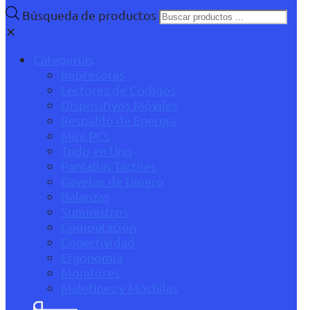
Búsqueda de productos
✕
Categorías
Impresoras
Lectores de Códigos
Dispositivos Móviles
Respaldo de Energía
Mini PCs
Todo en Uno
Pantallas Táctiles
Gavetas de Dinero
Balanzas
Suministros
Computación
Conectividad
Ergonomía
Monitores
Maletines y Mochilas