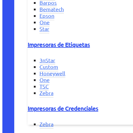
Barpos
Bematech
Epson
One
Star
Impresoras de Etiquetas
3nStar
Custom
Honeywell
One
TSC
Zebra
Impresoras de Credenciales
Zebra