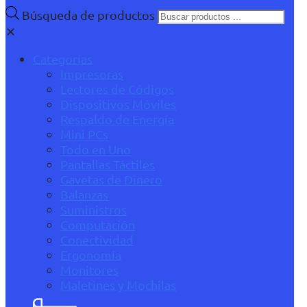
Búsqueda de productos
✕
Categorías
Impresoras
Lectores de Códigos
Dispositivos Móviles
Respaldo de Energía
Mini PCs
Todo en Uno
Pantallas Táctiles
Gavetas de Dinero
Balanzas
Suministros
Computación
Conectividad
Ergonomía
Monitores
Maletines y Mochilas