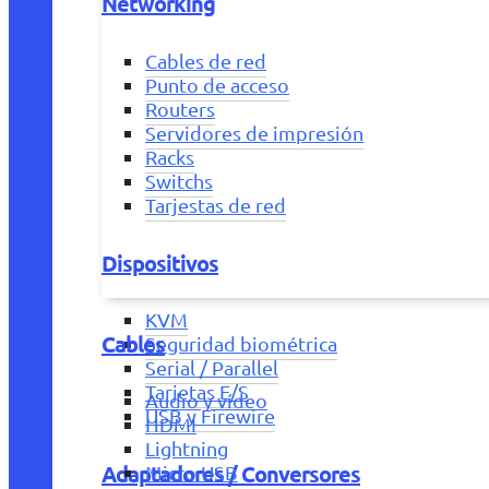
Networking
Cables de red
Punto de acceso
Routers
Servidores de impresión
Racks
Switchs
Tarjestas de red
Dispositivos
KVM
Cables
Seguridad biométrica
Serial / Parallel
Tarjetas E/S
Audio y vídeo
USB y Firewire
HDMI
Lightning
Adaptadores / Conversores
Micro USB