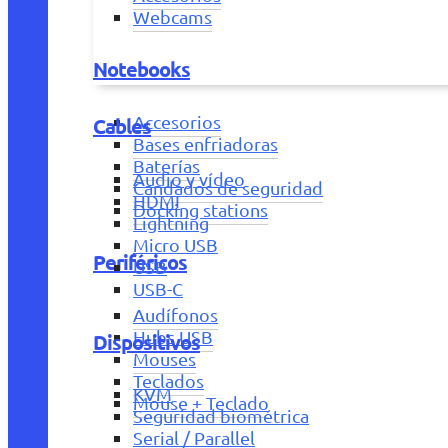
Webcams
Notebooks
Accesorios
Cables
Bases enfriadoras
Baterías
Audio y vídeo
Candados de seguridad
HDMI
Docking stations
Lightning
Micro USB
Periféricos
USB
USB-C
Audífonos
Hubs USB
Dispositivos
Mouses
Teclados
KVM
Mouse + Teclado
Seguridad biométrica
Serial / Parallel