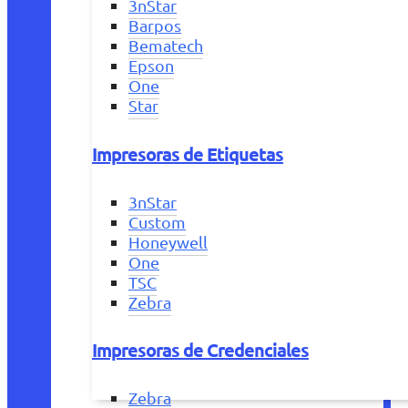
3nStar
Barpos
Bematech
Epson
One
Star
Impresoras de Etiquetas
3nStar
Custom
Honeywell
One
TSC
Zebra
Impresoras de Credenciales
Zebra