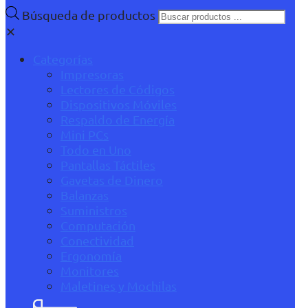
Búsqueda de productos
✕
Categorías
Impresoras
Lectores de Códigos
Dispositivos Móviles
Respaldo de Energía
Mini PCs
Todo en Uno
Pantallas Táctiles
Gavetas de Dinero
Balanzas
Suministros
Computación
Conectividad
Ergonomía
Monitores
Maletines y Mochilas