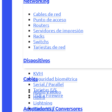
Networking
Cables de red
Punto de acceso
Routers
Servidores de impresión
Racks
Switchs
Tarjestas de red
Dispositivos
KVM
Cables
Seguridad biométrica
Serial / Parallel
Tarjetas E/S
Audio y vídeo
USB y Firewire
HDMI
Lightning
Adaptadores / Conversores
Micro USB