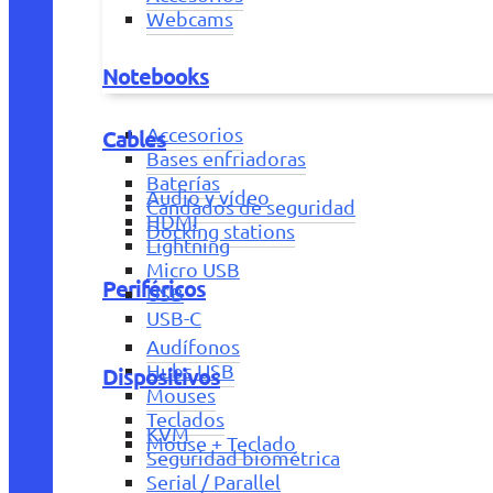
Webcams
Notebooks
Accesorios
Cables
Bases enfriadoras
Baterías
Audio y vídeo
Candados de seguridad
HDMI
Docking stations
Lightning
Micro USB
Periféricos
USB
USB-C
Audífonos
Hubs USB
Dispositivos
Mouses
Teclados
KVM
Mouse + Teclado
Seguridad biométrica
Serial / Parallel