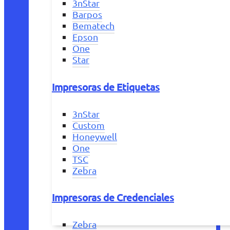
3nStar
Barpos
Bematech
Epson
One
Star
Impresoras de Etiquetas
3nStar
Custom
Honeywell
One
TSC
Zebra
Impresoras de Credenciales
Zebra