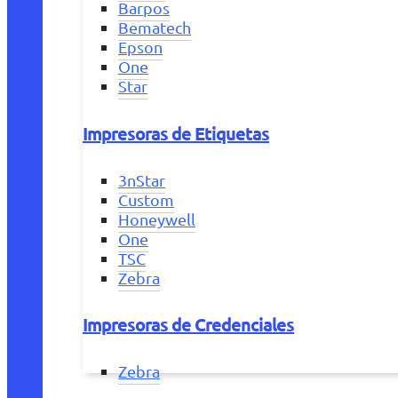
Barpos
Bematech
Epson
One
Star
Impresoras de Etiquetas
3nStar
Custom
Honeywell
One
TSC
Zebra
Impresoras de Credenciales
Zebra