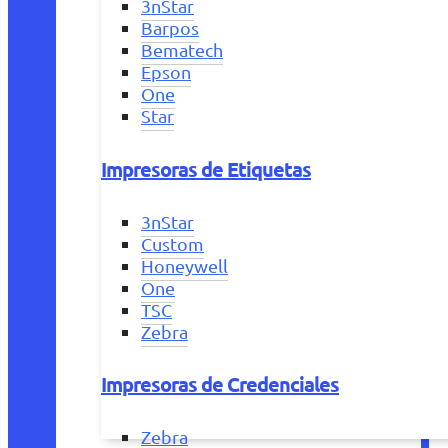
3nStar
Barpos
Bematech
Epson
One
Star
Impresoras de Etiquetas
3nStar
Custom
Honeywell
One
TSC
Zebra
Impresoras de Credenciales
Zebra