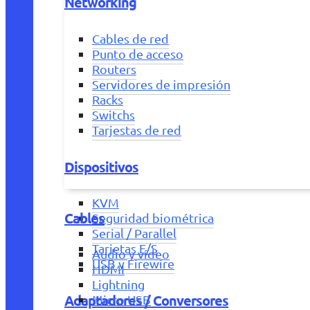
Networking
Cables de red
Punto de acceso
Routers
Servidores de impresión
Racks
Switchs
Tarjestas de red
Dispositivos
KVM
Cables
Seguridad biométrica
Serial / Parallel
Tarjetas E/S
Audio y vídeo
USB y Firewire
HDMI
Lightning
Adaptadores / Conversores
Micro USB