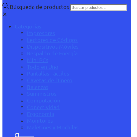
Búsqueda de productos
✕
Categorías
Impresoras
Lectores de Códigos
Dispositivos Móviles
Respaldo de Energía
Mini PCs
Todo en Uno
Pantallas Táctiles
Gavetas de Dinero
Balanzas
Suministros
Computación
Conectividad
Ergonomía
Monitores
Maletines y Mochilas