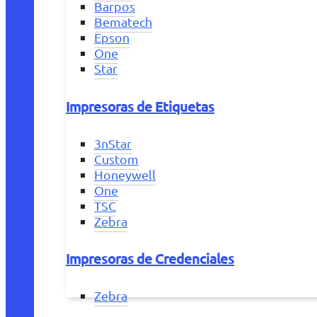
Barpos
Bematech
Epson
One
Star
Impresoras de Etiquetas
3nStar
Custom
Honeywell
One
TSC
Zebra
Impresoras de Credenciales
Zebra