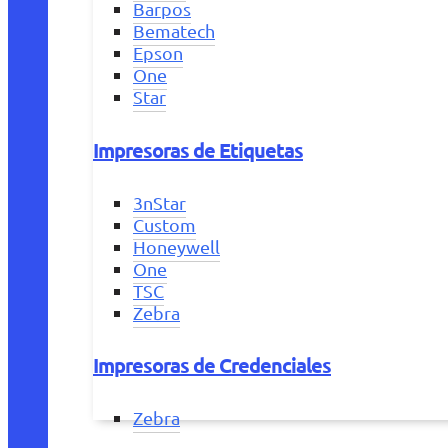
Barpos
Bematech
Epson
One
Star
Impresoras de Etiquetas
3nStar
Custom
Honeywell
One
TSC
Zebra
Impresoras de Credenciales
Zebra