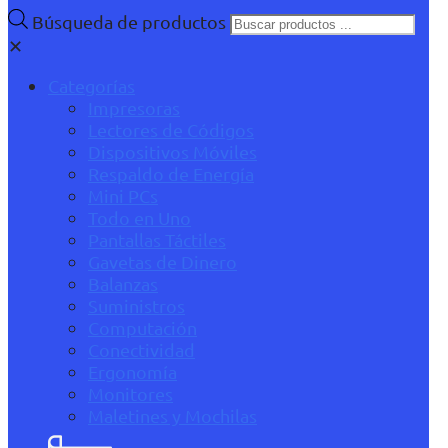
Búsqueda de productos
✕
Categorías
Impresoras
Lectores de Códigos
Dispositivos Móviles
Respaldo de Energía
Mini PCs
Todo en Uno
Pantallas Táctiles
Gavetas de Dinero
Balanzas
Suministros
Computación
Conectividad
Ergonomía
Monitores
Maletines y Mochilas