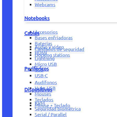
Webcams
Notebooks
Accesorios
Cables
Bases enfriadoras
Baterías
Audio y vídeo
Candados de seguridad
HDMI
Docking stations
Lightning
Micro USB
Periféricos
USB
USB-C
Audífonos
Hubs USB
Dispositivos
Mouses
Teclados
KVM
Mouse + Teclado
Seguridad biométrica
Serial / Parallel