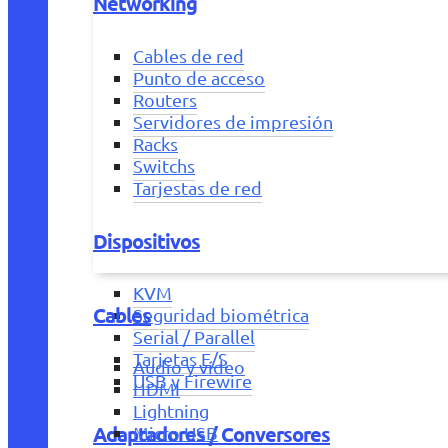
Networking
Cables de red
Punto de acceso
Routers
Servidores de impresión
Racks
Switchs
Tarjestas de red
Dispositivos
KVM
Cables
Seguridad biométrica
Serial / Parallel
Tarjetas E/S
Audio y vídeo
USB y Firewire
HDMI
Lightning
Adaptadores / Conversores
Micro USB