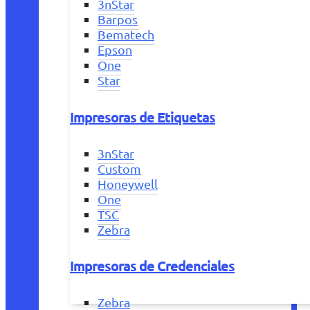
3nStar
Barpos
Bematech
Epson
One
Star
Impresoras de Etiquetas
3nStar
Custom
Honeywell
One
TSC
Zebra
Impresoras de Credenciales
Zebra