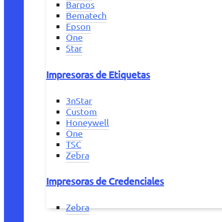
Barpos
Bematech
Epson
One
Star
Impresoras de Etiquetas
3nStar
Custom
Honeywell
One
TSC
Zebra
Impresoras de Credenciales
Zebra