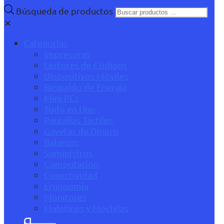
Búsqueda de productos
✕
Categorías
Impresoras
Lectores de Códigos
Dispositivos Móviles
Respaldo de Energía
Mini PCs
Todo en Uno
Pantallas Táctiles
Gavetas de Dinero
Balanzas
Suministros
Computación
Conectividad
Ergonomía
Monitores
Maletines y Mochilas