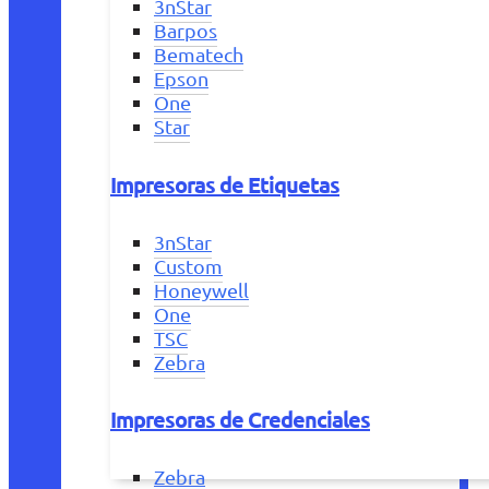
3nStar
Barpos
Bematech
Epson
One
Star
Impresoras de Etiquetas
3nStar
Custom
Honeywell
One
TSC
Zebra
Impresoras de Credenciales
Zebra