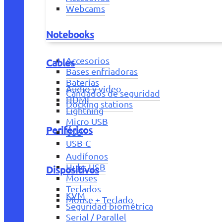
Webcams
Notebooks
Accesorios
Cables
Bases enfriadoras
Baterías
Audio y vídeo
Candados de seguridad
HDMI
Docking stations
Lightning
Micro USB
Periféricos
USB
USB-C
Audífonos
Hubs USB
Dispositivos
Mouses
Teclados
KVM
Mouse + Teclado
Seguridad biométrica
Serial / Parallel