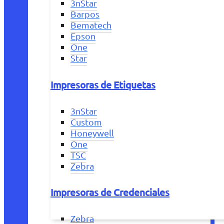
3nStar
Barpos
Bematech
Epson
One
Star
Impresoras de Etiquetas
3nStar
Custom
Honeywell
One
TSC
Zebra
Impresoras de Credenciales
Zebra