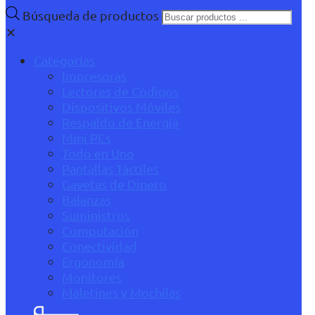
Búsqueda de productos
✕
Categorías
Impresoras
Lectores de Códigos
Dispositivos Móviles
Respaldo de Energía
Mini PCs
Todo en Uno
Pantallas Táctiles
Gavetas de Dinero
Balanzas
Suministros
Computación
Conectividad
Ergonomía
Monitores
Maletines y Mochilas