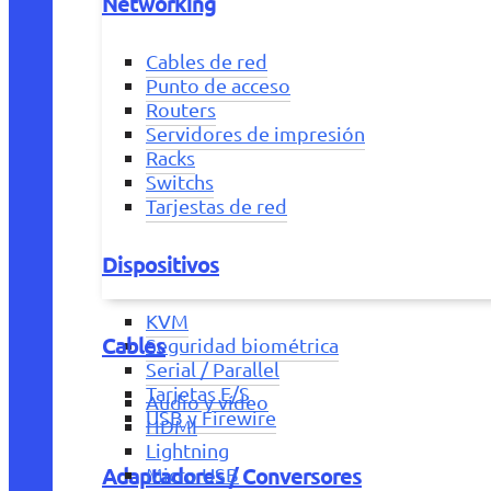
Networking
Cables de red
Punto de acceso
Routers
Servidores de impresión
Racks
Switchs
Tarjestas de red
Dispositivos
KVM
Cables
Seguridad biométrica
Serial / Parallel
Tarjetas E/S
Audio y vídeo
USB y Firewire
HDMI
Lightning
Adaptadores / Conversores
Micro USB