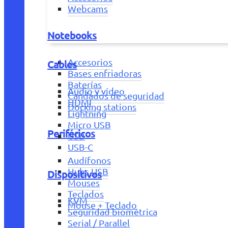
Webcams
Notebooks
Accesorios
Cables
Bases enfriadoras
Baterías
Audio y vídeo
Candados de seguridad
HDMI
Docking stations
Lightning
Micro USB
Periféricos
USB
USB-C
Audífonos
Hubs USB
Dispositivos
Mouses
Teclados
KVM
Mouse + Teclado
Seguridad biométrica
Serial / Parallel