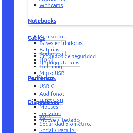
Webcams
Notebooks
Accesorios
Cables
Bases enfriadoras
Baterías
Audio y vídeo
Candados de seguridad
HDMI
Docking stations
Lightning
Micro USB
Periféricos
USB
USB-C
Audífonos
Hubs USB
Dispositivos
Mouses
Teclados
KVM
Mouse + Teclado
Seguridad biométrica
Serial / Parallel