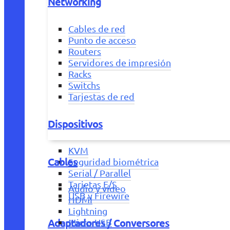
Networking
Cables de red
Punto de acceso
Routers
Servidores de impresión
Racks
Switchs
Tarjestas de red
Dispositivos
KVM
Cables
Seguridad biométrica
Serial / Parallel
Tarjetas E/S
Audio y vídeo
USB y Firewire
HDMI
Lightning
Adaptadores / Conversores
Micro USB