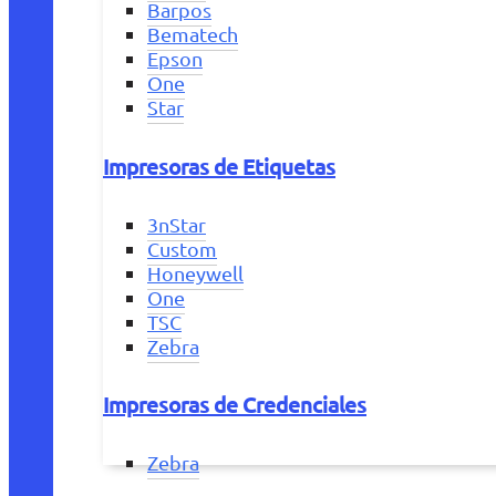
Barpos
Bematech
Epson
One
Star
Impresoras de Etiquetas
3nStar
Custom
Honeywell
One
TSC
Zebra
Impresoras de Credenciales
Zebra