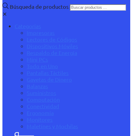
Búsqueda de productos
✕
Categorías
Impresoras
Lectores de Códigos
Dispositivos Móviles
Respaldo de Energía
Mini PCs
Todo en Uno
Pantallas Táctiles
Gavetas de Dinero
Balanzas
Suministros
Computación
Conectividad
Ergonomía
Monitores
Maletines y Mochilas