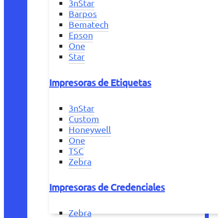
3nStar
Barpos
Bematech
Epson
One
Star
Impresoras de Etiquetas
3nStar
Custom
Honeywell
One
TSC
Zebra
Impresoras de Credenciales
Zebra