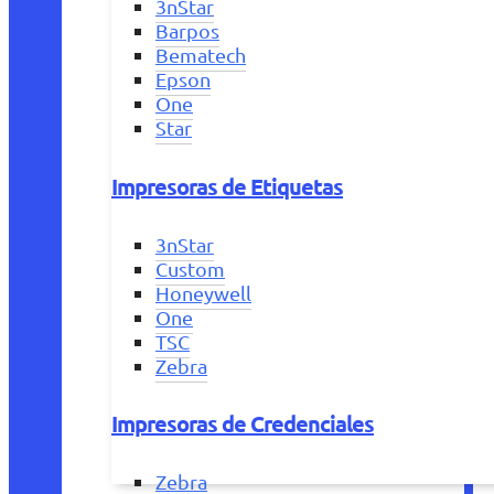
3nStar
Barpos
Bematech
Epson
One
Star
Impresoras de Etiquetas
3nStar
Custom
Honeywell
One
TSC
Zebra
Impresoras de Credenciales
Zebra