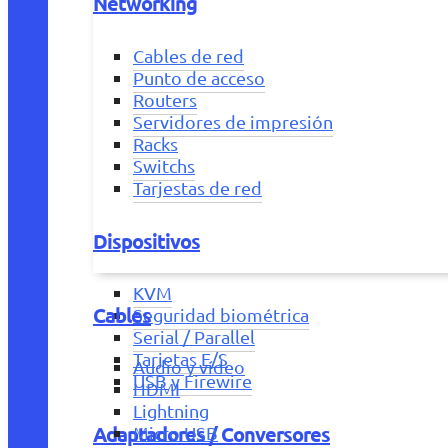
Networking
Cables de red
Punto de acceso
Routers
Servidores de impresión
Racks
Switchs
Tarjestas de red
Dispositivos
KVM
Cables
Seguridad biométrica
Serial / Parallel
Tarjetas E/S
Audio y vídeo
USB y Firewire
HDMI
Lightning
Adaptadores / Conversores
Micro USB