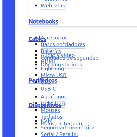
Webcams
Notebooks
Accesorios
Cables
Bases enfriadoras
Baterías
Audio y vídeo
Candados de seguridad
HDMI
Docking stations
Lightning
Micro USB
Periféricos
USB
USB-C
Audífonos
Hubs USB
Dispositivos
Mouses
Teclados
KVM
Mouse + Teclado
Seguridad biométrica
Serial / Parallel