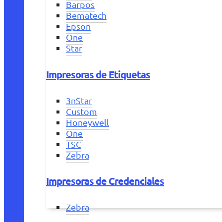
Barpos
Bematech
Epson
One
Star
Impresoras de Etiquetas
3nStar
Custom
Honeywell
One
TSC
Zebra
Impresoras de Credenciales
Zebra