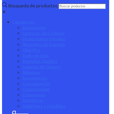
Búsqueda de productos
✕
Categorías
Impresoras
Lectores de Códigos
Dispositivos Móviles
Respaldo de Energía
Mini PCs
Todo en Uno
Pantallas Táctiles
Gavetas de Dinero
Balanzas
Suministros
Computación
Conectividad
Ergonomía
Monitores
Maletines y Mochilas