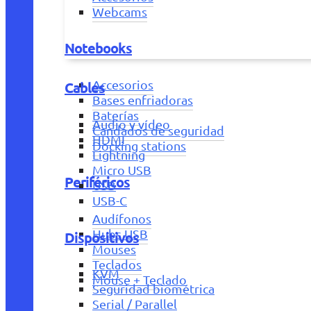
Webcams
Notebooks
Accesorios
Cables
Bases enfriadoras
Baterías
Audio y vídeo
Candados de seguridad
HDMI
Docking stations
Lightning
Micro USB
Periféricos
USB
USB-C
Audífonos
Hubs USB
Dispositivos
Mouses
Teclados
KVM
Mouse + Teclado
Seguridad biométrica
Serial / Parallel