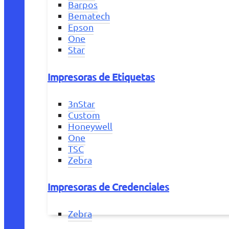
Barpos
Bematech
Epson
One
Star
Impresoras de Etiquetas
3nStar
Custom
Honeywell
One
TSC
Zebra
Impresoras de Credenciales
Zebra