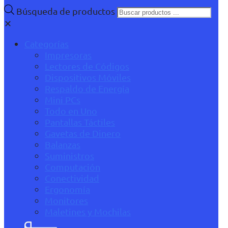
Búsqueda de productos
✕
Categorías
Impresoras
Lectores de Códigos
Dispositivos Móviles
Respaldo de Energía
Mini PCs
Todo en Uno
Pantallas Táctiles
Gavetas de Dinero
Balanzas
Suministros
Computación
Conectividad
Ergonomía
Monitores
Maletines y Mochilas