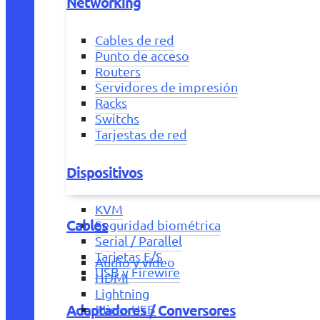
Networking
Cables de red
Punto de acceso
Routers
Servidores de impresión
Racks
Switchs
Tarjestas de red
Dispositivos
KVM
Cables
Seguridad biométrica
Serial / Parallel
Tarjetas E/S
Audio y vídeo
USB y Firewire
HDMI
Lightning
Adaptadores / Conversores
Micro USB