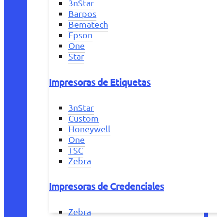
3nStar
Barpos
Bematech
Epson
One
Star
Impresoras de Etiquetas
3nStar
Custom
Honeywell
One
TSC
Zebra
Impresoras de Credenciales
Zebra