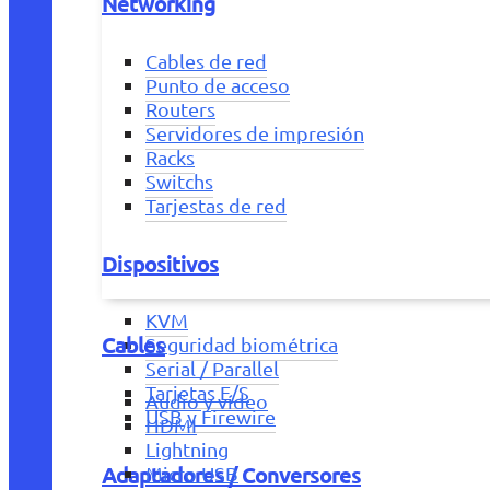
Networking
Cables de red
Punto de acceso
Routers
Servidores de impresión
Racks
Switchs
Tarjestas de red
Dispositivos
KVM
Cables
Seguridad biométrica
Serial / Parallel
Tarjetas E/S
Audio y vídeo
USB y Firewire
HDMI
Lightning
Adaptadores / Conversores
Micro USB