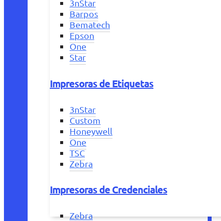
3nStar
Barpos
Bematech
Epson
One
Star
Impresoras de Etiquetas
3nStar
Custom
Honeywell
One
TSC
Zebra
Impresoras de Credenciales
Zebra