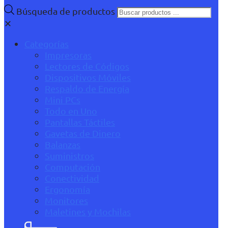
Búsqueda de productos
✕
Categorías
Impresoras
Lectores de Códigos
Dispositivos Móviles
Respaldo de Energía
Mini PCs
Todo en Uno
Pantallas Táctiles
Gavetas de Dinero
Balanzas
Suministros
Computación
Conectividad
Ergonomía
Monitores
Maletines y Mochilas