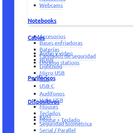
Webcams
Notebooks
Accesorios
Cables
Bases enfriadoras
Baterías
Audio y vídeo
Candados de seguridad
HDMI
Docking stations
Lightning
Micro USB
Periféricos
USB
USB-C
Audífonos
Hubs USB
Dispositivos
Mouses
Teclados
KVM
Mouse + Teclado
Seguridad biométrica
Serial / Parallel