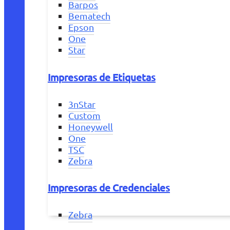
Barpos
Bematech
Epson
One
Star
Impresoras de Etiquetas
3nStar
Custom
Honeywell
One
TSC
Zebra
Impresoras de Credenciales
Zebra