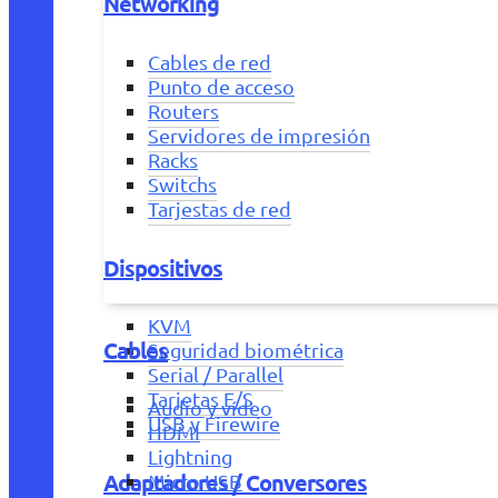
Networking
Cables de red
Punto de acceso
Routers
Servidores de impresión
Racks
Switchs
Tarjestas de red
Dispositivos
KVM
Cables
Seguridad biométrica
Serial / Parallel
Tarjetas E/S
Audio y vídeo
USB y Firewire
HDMI
Lightning
Adaptadores / Conversores
Micro USB