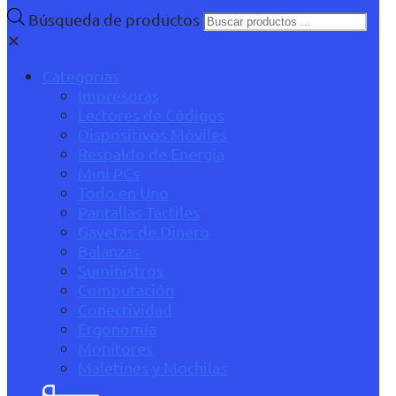
Búsqueda de productos
✕
Categorías
Impresoras
Lectores de Códigos
Dispositivos Móviles
Respaldo de Energía
Mini PCs
Todo en Uno
Pantallas Táctiles
Gavetas de Dinero
Balanzas
Suministros
Computación
Conectividad
Ergonomía
Monitores
Maletines y Mochilas