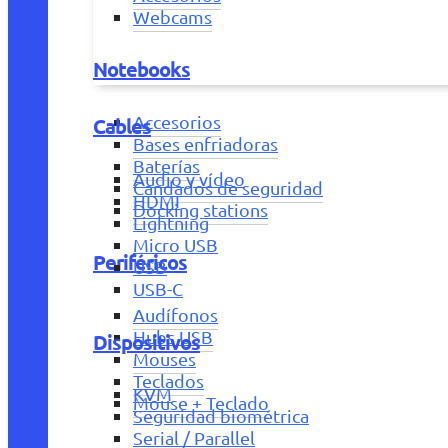
Webcams
Notebooks
Accesorios
Cables
Bases enfriadoras
Baterías
Audio y vídeo
Candados de seguridad
HDMI
Docking stations
Lightning
Micro USB
Periféricos
USB
USB-C
Audífonos
Hubs USB
Dispositivos
Mouses
Teclados
KVM
Mouse + Teclado
Seguridad biométrica
Serial / Parallel