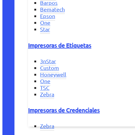
Barpos
Bematech
Epson
One
Star
Impresoras de Etiquetas
3nStar
Custom
Honeywell
One
TSC
Zebra
Impresoras de Credenciales
Zebra