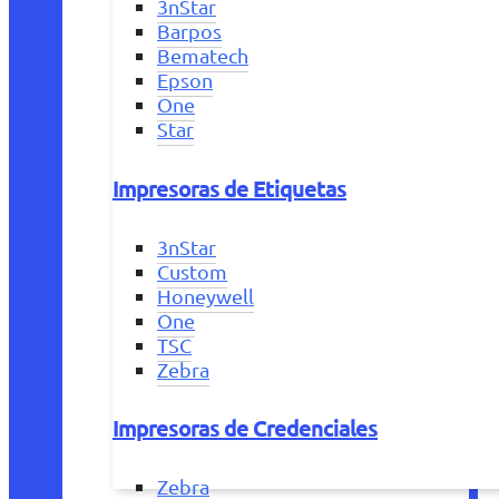
3nStar
Barpos
Bematech
Epson
One
Star
Impresoras de Etiquetas
3nStar
Custom
Honeywell
One
TSC
Zebra
Impresoras de Credenciales
Zebra