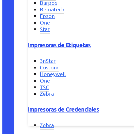
Barpos
Bematech
Epson
One
Star
Impresoras de Etiquetas
3nStar
Custom
Honeywell
One
TSC
Zebra
Impresoras de Credenciales
Zebra