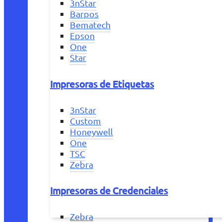
3nStar
Barpos
Bematech
Epson
One
Star
Impresoras de Etiquetas
3nStar
Custom
Honeywell
One
TSC
Zebra
Impresoras de Credenciales
Zebra