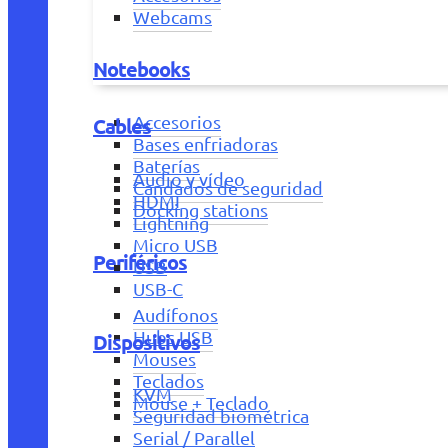
Webcams
Notebooks
Accesorios
Cables
Bases enfriadoras
Baterías
Audio y vídeo
Candados de seguridad
HDMI
Docking stations
Lightning
Micro USB
Periféricos
USB
USB-C
Audífonos
Hubs USB
Dispositivos
Mouses
Teclados
KVM
Mouse + Teclado
Seguridad biométrica
Serial / Parallel