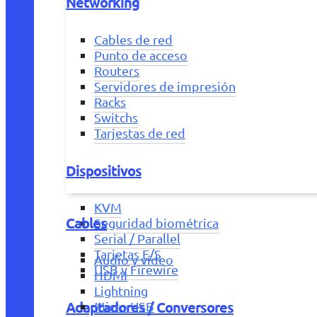
Networking
Cables de red
Punto de acceso
Routers
Servidores de impresión
Racks
Switchs
Tarjestas de red
Dispositivos
KVM
Cables
Seguridad biométrica
Serial / Parallel
Tarjetas E/S
Audio y vídeo
USB y Firewire
HDMI
Lightning
Adaptadores / Conversores
Micro USB