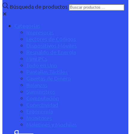
Búsqueda de productos
✕
Categorías
Impresoras
Lectores de Códigos
Dispositivos Móviles
Respaldo de Energía
Mini PCs
Todo en Uno
Pantallas Táctiles
Gavetas de Dinero
Balanzas
Suministros
Computación
Conectividad
Ergonomía
Monitores
Maletines y Mochilas