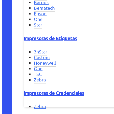
Barpos
Bematech
Epson
One
Star
Impresoras de Etiquetas
3nStar
Custom
Honeywell
One
TSC
Zebra
Impresoras de Credenciales
Zebra