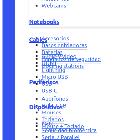
Webcams
Notebooks
Accesorios
Cables
Bases enfriadoras
Baterías
Audio y vídeo
Candados de seguridad
HDMI
Docking stations
Lightning
Micro USB
Periféricos
USB
USB-C
Audífonos
Hubs USB
Dispositivos
Mouses
Teclados
KVM
Mouse + Teclado
Seguridad biométrica
Serial / Parallel