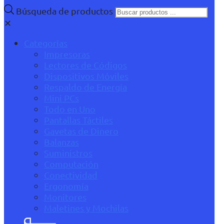
Búsqueda de productos
✕
Categorías
Impresoras
Lectores de Códigos
Dispositivos Móviles
Respaldo de Energía
Mini PCs
Todo en Uno
Pantallas Táctiles
Gavetas de Dinero
Balanzas
Suministros
Computación
Conectividad
Ergonomía
Monitores
Maletines y Mochilas