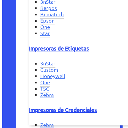
3nStar
Barpos
Bematech
Epson
One
Star
Impresoras de Etiquetas
3nStar
Custom
Honeywell
One
TSC
Zebra
Impresoras de Credenciales
Zebra