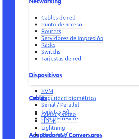
Networking
Cables de red
Punto de acceso
Routers
Servidores de impresión
Racks
Switchs
Tarjestas de red
Dispositivos
KVM
Cables
Seguridad biométrica
Serial / Parallel
Tarjetas E/S
Audio y vídeo
USB y Firewire
HDMI
Lightning
Adaptadores / Conversores
Micro USB