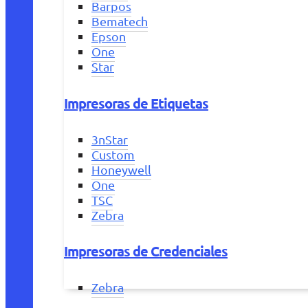
Barpos
Bematech
Epson
One
Star
Impresoras de Etiquetas
3nStar
Custom
Honeywell
One
TSC
Zebra
Impresoras de Credenciales
Zebra