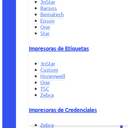
3nStar
Barpos
Bematech
Epson
One
Star
Impresoras de Etiquetas
3nStar
Custom
Honeywell
One
TSC
Zebra
Impresoras de Credenciales
Zebra