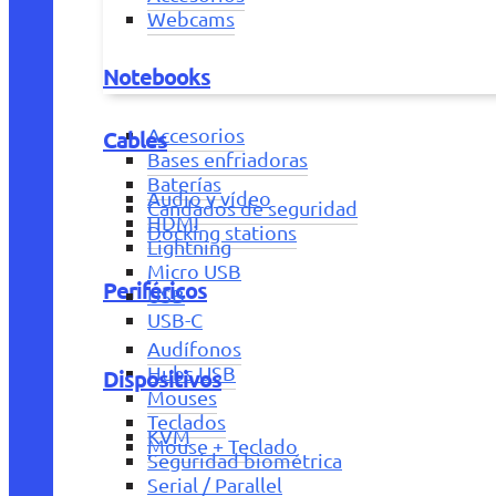
Webcams
Notebooks
Accesorios
Cables
Bases enfriadoras
Baterías
Audio y vídeo
Candados de seguridad
HDMI
Docking stations
Lightning
Micro USB
Periféricos
USB
USB-C
Audífonos
Hubs USB
Dispositivos
Mouses
Teclados
KVM
Mouse + Teclado
Seguridad biométrica
Serial / Parallel