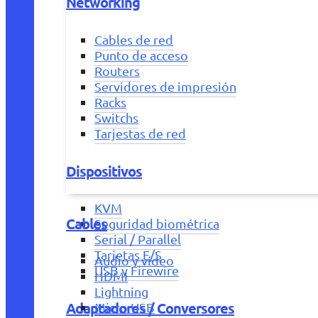
Networking
Cables de red
Punto de acceso
Routers
Servidores de impresión
Racks
Switchs
Tarjestas de red
Dispositivos
KVM
Cables
Seguridad biométrica
Serial / Parallel
Tarjetas E/S
Audio y vídeo
USB y Firewire
HDMI
Lightning
Adaptadores / Conversores
Micro USB