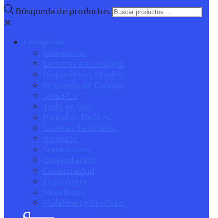
Búsqueda de productos
✕
Categorías
Impresoras
Lectores de Códigos
Dispositivos Móviles
Respaldo de Energía
Mini PCs
Todo en Uno
Pantallas Táctiles
Gavetas de Dinero
Balanzas
Suministros
Computación
Conectividad
Ergonomía
Monitores
Maletines y Mochilas