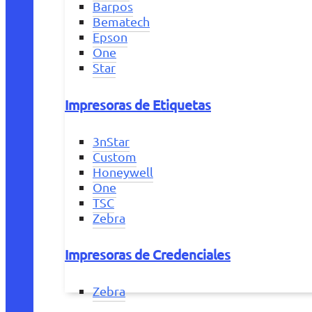
Barpos
Bematech
Epson
One
Star
Impresoras de Etiquetas
3nStar
Custom
Honeywell
One
TSC
Zebra
Impresoras de Credenciales
Zebra