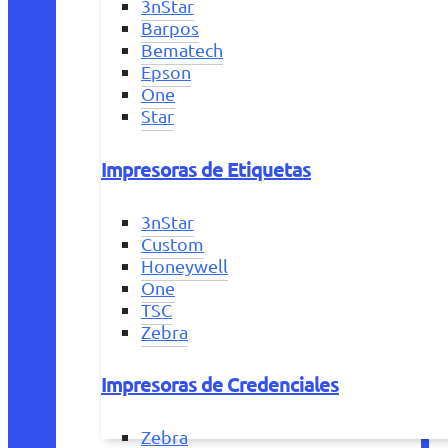
3nStar
Barpos
Bematech
Epson
One
Star
Impresoras de Etiquetas
3nStar
Custom
Honeywell
One
TSC
Zebra
Impresoras de Credenciales
Zebra