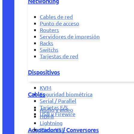
Networking
Cables de red
Punto de acceso
Routers
Servidores de impresión
Racks
Switchs
Tarjestas de red
Dispositivos
KVM
Cables
Seguridad biométrica
Serial / Parallel
Tarjetas E/S
Audio y vídeo
USB y Firewire
HDMI
Lightning
Adaptadores / Conversores
Micro USB