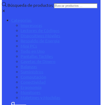
Búsqueda de productos
✕
Categorías
Impresoras
Lectores de Códigos
Dispositivos Móviles
Respaldo de Energía
Mini PCs
Todo en Uno
Pantallas Táctiles
Gavetas de Dinero
Balanzas
Suministros
Computación
Conectividad
Ergonomía
Monitores
Maletines y Mochilas