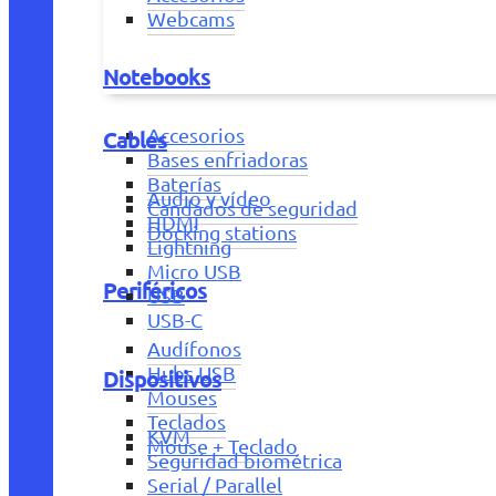
Webcams
Notebooks
Accesorios
Cables
Bases enfriadoras
Baterías
Audio y vídeo
Candados de seguridad
HDMI
Docking stations
Lightning
Micro USB
Periféricos
USB
USB-C
Audífonos
Hubs USB
Dispositivos
Mouses
Teclados
KVM
Mouse + Teclado
Seguridad biométrica
Serial / Parallel