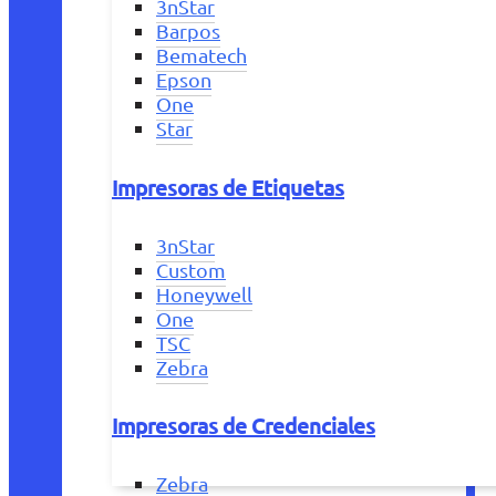
3nStar
Barpos
Bematech
Epson
One
Star
Impresoras de Etiquetas
3nStar
Custom
Honeywell
One
TSC
Zebra
Impresoras de Credenciales
Zebra