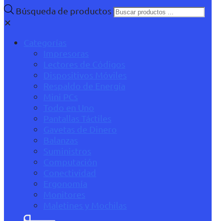
Búsqueda de productos
✕
Categorías
Impresoras
Lectores de Códigos
Dispositivos Móviles
Respaldo de Energía
Mini PCs
Todo en Uno
Pantallas Táctiles
Gavetas de Dinero
Balanzas
Suministros
Computación
Conectividad
Ergonomía
Monitores
Maletines y Mochilas