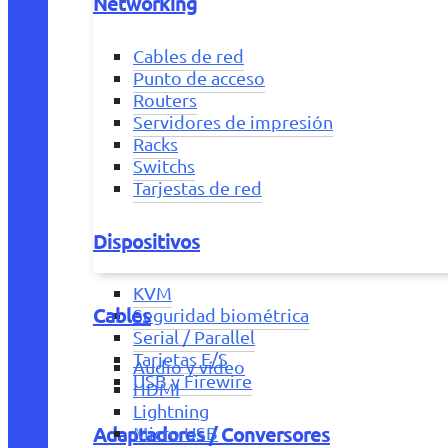
Networking
Cables de red
Punto de acceso
Routers
Servidores de impresión
Racks
Switchs
Tarjestas de red
Dispositivos
KVM
Cables
Seguridad biométrica
Serial / Parallel
Tarjetas E/S
Audio y vídeo
USB y Firewire
HDMI
Lightning
Adaptadores / Conversores
Micro USB