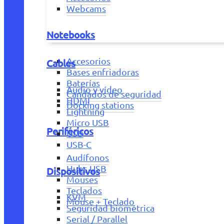
Webcams
Notebooks
Accesorios
Cables
Bases enfriadoras
Baterías
Audio y vídeo
Candados de seguridad
HDMI
Docking stations
Lightning
Micro USB
Periféricos
USB
USB-C
Audífonos
Hubs USB
Dispositivos
Mouses
Teclados
KVM
Mouse + Teclado
Seguridad biométrica
Serial / Parallel