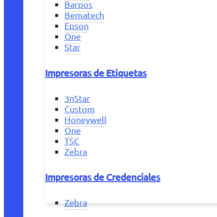
Barpos
Bematech
Epson
One
Star
Impresoras de Etiquetas
3nStar
Custom
Honeywell
One
TSC
Zebra
Impresoras de Credenciales
Zebra