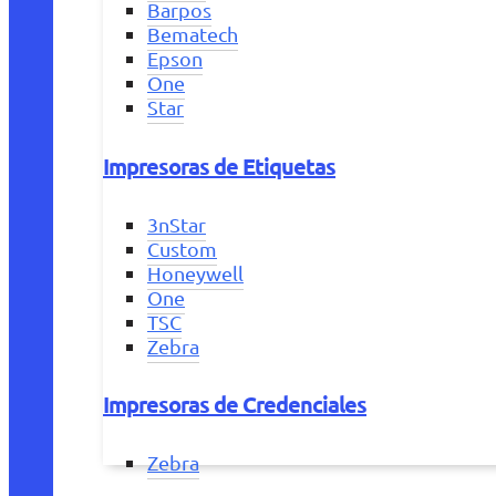
Barpos
Bematech
Epson
One
Star
Impresoras de Etiquetas
3nStar
Custom
Honeywell
One
TSC
Zebra
Impresoras de Credenciales
Zebra