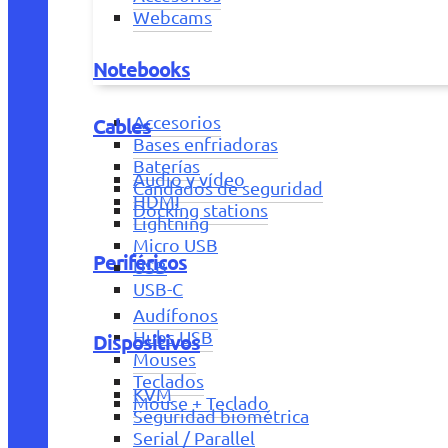
Webcams
Notebooks
Accesorios
Cables
Bases enfriadoras
Baterías
Audio y vídeo
Candados de seguridad
HDMI
Docking stations
Lightning
Micro USB
Periféricos
USB
USB-C
Audífonos
Hubs USB
Dispositivos
Mouses
Teclados
KVM
Mouse + Teclado
Seguridad biométrica
Serial / Parallel