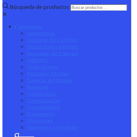
Búsqueda de productos
✕
Categorías
Impresoras
Lectores de Códigos
Dispositivos Móviles
Respaldo de Energía
Mini PCs
Todo en Uno
Pantallas Táctiles
Gavetas de Dinero
Balanzas
Suministros
Computación
Conectividad
Ergonomía
Monitores
Maletines y Mochilas