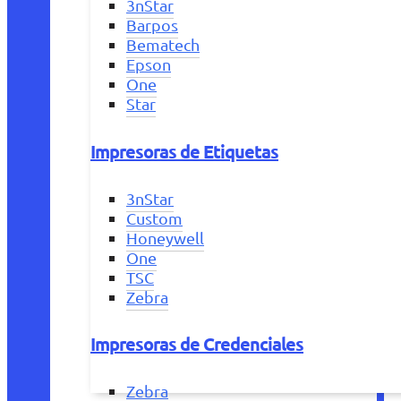
3nStar
Barpos
Bematech
Epson
One
Star
Impresoras de Etiquetas
3nStar
Custom
Honeywell
One
TSC
Zebra
Impresoras de Credenciales
Zebra