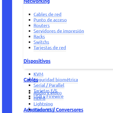
Networking
Cables de red
Punto de acceso
Routers
Servidores de impresión
Racks
Switchs
Tarjestas de red
Dispositivos
KVM
Cables
Seguridad biométrica
Serial / Parallel
Tarjetas E/S
Audio y vídeo
USB y Firewire
HDMI
Lightning
Adaptadores / Conversores
Micro USB