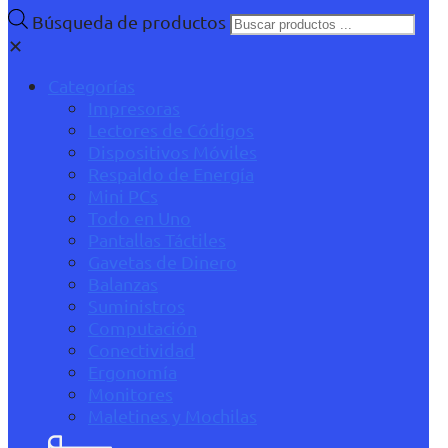
Búsqueda de productos
✕
Categorías
Impresoras
Lectores de Códigos
Dispositivos Móviles
Respaldo de Energía
Mini PCs
Todo en Uno
Pantallas Táctiles
Gavetas de Dinero
Balanzas
Suministros
Computación
Conectividad
Ergonomía
Monitores
Maletines y Mochilas