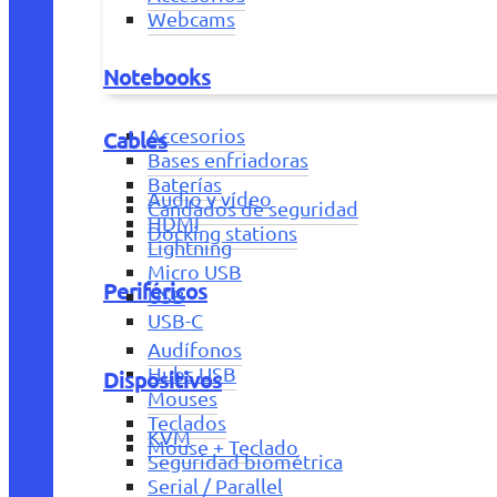
Webcams
Notebooks
Accesorios
Cables
Bases enfriadoras
Baterías
Audio y vídeo
Candados de seguridad
HDMI
Docking stations
Lightning
Micro USB
Periféricos
USB
USB-C
Audífonos
Hubs USB
Dispositivos
Mouses
Teclados
KVM
Mouse + Teclado
Seguridad biométrica
Serial / Parallel