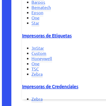
Barpos
Bematech
Epson
One
Star
Impresoras de Etiquetas
3nStar
Custom
Honeywell
One
TSC
Zebra
Impresoras de Credenciales
Zebra