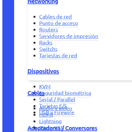
Networking
Cables de red
Punto de acceso
Routers
Servidores de impresión
Racks
Switchs
Tarjestas de red
Dispositivos
KVM
Cables
Seguridad biométrica
Serial / Parallel
Tarjetas E/S
Audio y vídeo
USB y Firewire
HDMI
Lightning
Adaptadores / Conversores
Micro USB