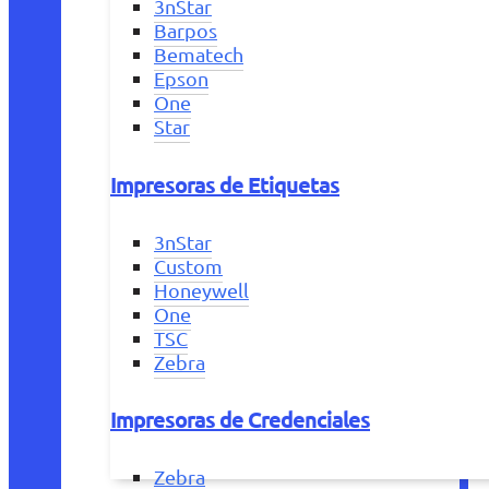
3nStar
Barpos
Bematech
Epson
One
Star
Impresoras de Etiquetas
3nStar
Custom
Honeywell
One
TSC
Zebra
Impresoras de Credenciales
Zebra