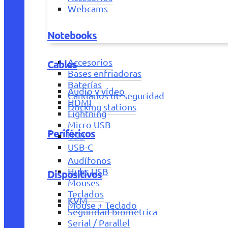
Webcams
Notebooks
Accesorios
Cables
Bases enfriadoras
Baterías
Audio y vídeo
Candados de seguridad
HDMI
Docking stations
Lightning
Micro USB
Periféricos
USB
USB-C
Audífonos
Hubs USB
Dispositivos
Mouses
Teclados
KVM
Mouse + Teclado
Seguridad biométrica
Serial / Parallel