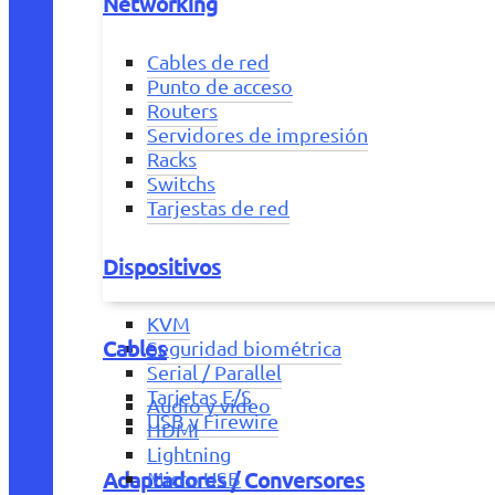
Networking
Cables de red
Punto de acceso
Routers
Servidores de impresión
Racks
Switchs
Tarjestas de red
Dispositivos
KVM
Cables
Seguridad biométrica
Serial / Parallel
Tarjetas E/S
Audio y vídeo
USB y Firewire
HDMI
Lightning
Adaptadores / Conversores
Micro USB