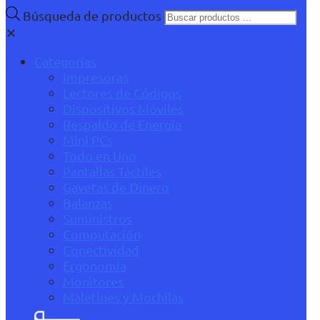
Búsqueda de productos
✕
Categorías
Impresoras
Lectores de Códigos
Dispositivos Móviles
Respaldo de Energía
Mini PCs
Todo en Uno
Pantallas Táctiles
Gavetas de Dinero
Balanzas
Suministros
Computación
Conectividad
Ergonomía
Monitores
Maletines y Mochilas