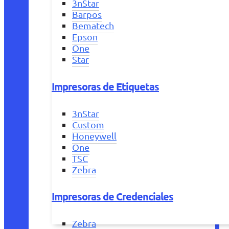
3nStar
Barpos
Bematech
Epson
One
Star
Impresoras de Etiquetas
3nStar
Custom
Honeywell
One
TSC
Zebra
Impresoras de Credenciales
Zebra