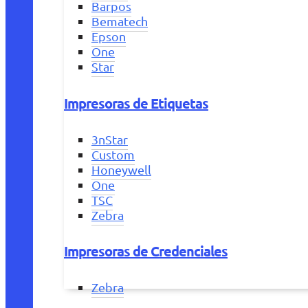
Barpos
Bematech
Epson
One
Star
Impresoras de Etiquetas
3nStar
Custom
Honeywell
One
TSC
Zebra
Impresoras de Credenciales
Zebra