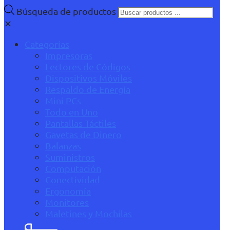
Búsqueda de productos
✕
Categorías
Impresoras
Lectores de Códigos
Dispositivos Móviles
Respaldo de Energía
Mini PCs
Todo en Uno
Pantallas Táctiles
Gavetas de Dinero
Balanzas
Suministros
Computación
Conectividad
Ergonomía
Monitores
Maletines y Mochilas