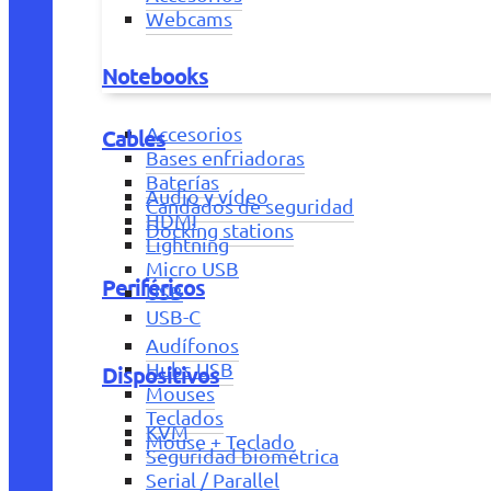
Webcams
Notebooks
Accesorios
Cables
Bases enfriadoras
Baterías
Audio y vídeo
Candados de seguridad
HDMI
Docking stations
Lightning
Micro USB
Periféricos
USB
USB-C
Audífonos
Hubs USB
Dispositivos
Mouses
Teclados
KVM
Mouse + Teclado
Seguridad biométrica
Serial / Parallel