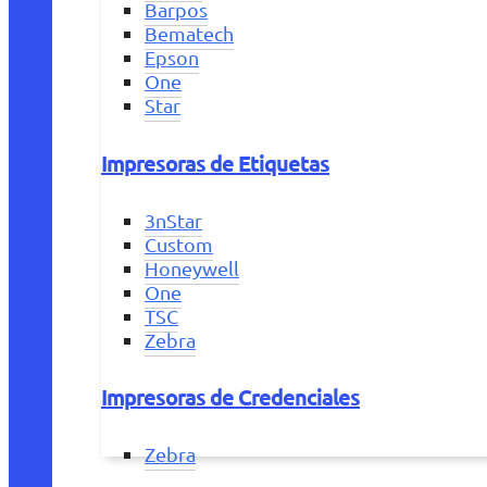
Barpos
Bematech
Epson
One
Star
Impresoras de Etiquetas
3nStar
Custom
Honeywell
One
TSC
Zebra
Impresoras de Credenciales
Zebra