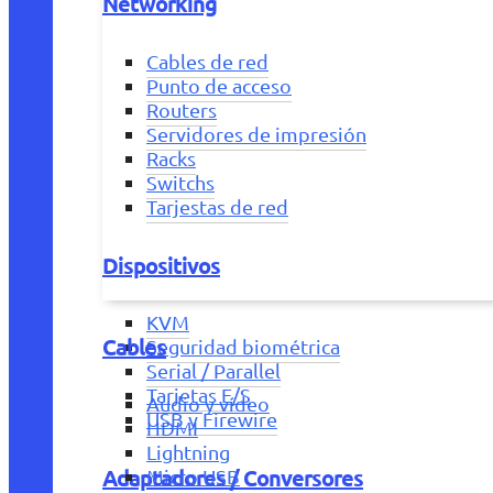
Networking
Cables de red
Punto de acceso
Routers
Servidores de impresión
Racks
Switchs
Tarjestas de red
Dispositivos
KVM
Cables
Seguridad biométrica
Serial / Parallel
Tarjetas E/S
Audio y vídeo
USB y Firewire
HDMI
Lightning
Adaptadores / Conversores
Micro USB