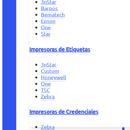
3nStar
Barpos
Bematech
Epson
One
Star
Impresoras de Etiquetas
3nStar
Custom
Honeywell
One
TSC
Zebra
Impresoras de Credenciales
Zebra