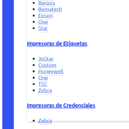
Barpos
Bematech
Epson
One
Star
Impresoras de Etiquetas
3nStar
Custom
Honeywell
One
TSC
Zebra
Impresoras de Credenciales
Zebra