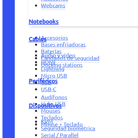
Webcams
Notebooks
Accesorios
Cables
Bases enfriadoras
Baterías
Audio y vídeo
Candados de seguridad
HDMI
Docking stations
Lightning
Micro USB
Periféricos
USB
USB-C
Audífonos
Hubs USB
Dispositivos
Mouses
Teclados
KVM
Mouse + Teclado
Seguridad biométrica
Serial / Parallel