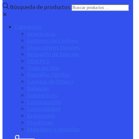
Búsqueda de productos
✕
Categorías
Impresoras
Lectores de Códigos
Dispositivos Móviles
Respaldo de Energía
Mini PCs
Todo en Uno
Pantallas Táctiles
Gavetas de Dinero
Balanzas
Suministros
Computación
Conectividad
Ergonomía
Monitores
Maletines y Mochilas