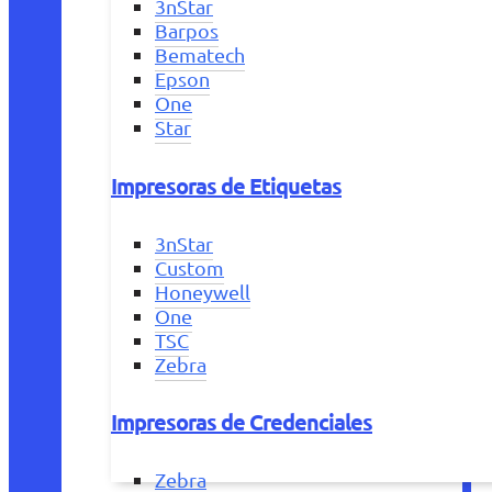
3nStar
Barpos
Bematech
Epson
One
Star
Impresoras de Etiquetas
3nStar
Custom
Honeywell
One
TSC
Zebra
Impresoras de Credenciales
Zebra