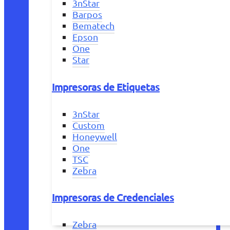
3nStar
Barpos
Bematech
Epson
One
Star
Impresoras de Etiquetas
3nStar
Custom
Honeywell
One
TSC
Zebra
Impresoras de Credenciales
Zebra