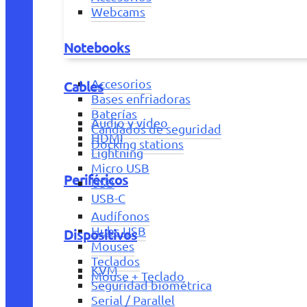
Webcams
Notebooks
Accesorios
Cables
Bases enfriadoras
Baterías
Audio y vídeo
Candados de seguridad
HDMI
Docking stations
Lightning
Micro USB
Periféricos
USB
USB-C
Audífonos
Hubs USB
Dispositivos
Mouses
Teclados
KVM
Mouse + Teclado
Seguridad biométrica
Serial / Parallel