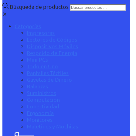
Búsqueda de productos
✕
Categorías
Impresoras
Lectores de Códigos
Dispositivos Móviles
Respaldo de Energía
Mini PCs
Todo en Uno
Pantallas Táctiles
Gavetas de Dinero
Balanzas
Suministros
Computación
Conectividad
Ergonomía
Monitores
Maletines y Mochilas