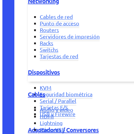
Networking
Cables de red
Punto de acceso
Routers
Servidores de impresión
Racks
Switchs
Tarjestas de red
Dispositivos
KVM
Cables
Seguridad biométrica
Serial / Parallel
Tarjetas E/S
Audio y vídeo
USB y Firewire
HDMI
Lightning
Adaptadores / Conversores
Micro USB