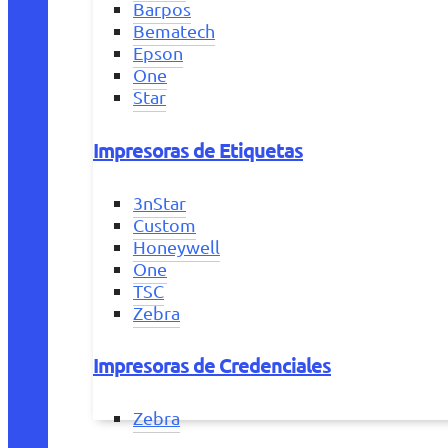
Barpos
Bematech
Epson
One
Star
Impresoras de Etiquetas
3nStar
Custom
Honeywell
One
TSC
Zebra
Impresoras de Credenciales
Zebra