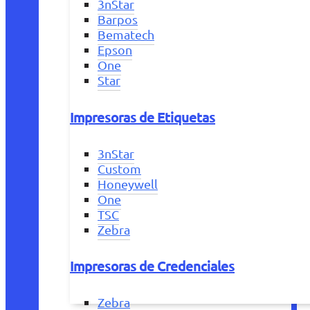
3nStar
Barpos
Bematech
Epson
One
Star
Impresoras de Etiquetas
3nStar
Custom
Honeywell
One
TSC
Zebra
Impresoras de Credenciales
Zebra