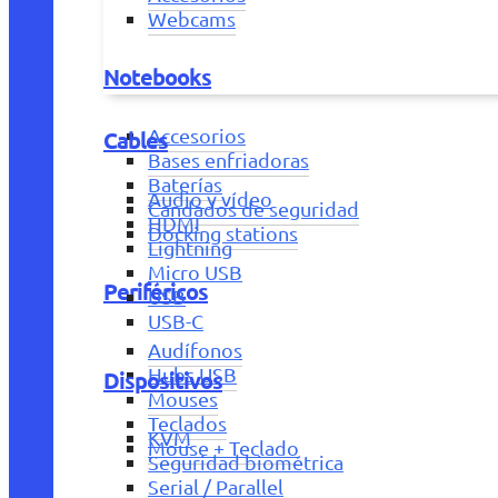
Webcams
Notebooks
Accesorios
Cables
Bases enfriadoras
Baterías
Audio y vídeo
Candados de seguridad
HDMI
Docking stations
Lightning
Micro USB
Periféricos
USB
USB-C
Audífonos
Hubs USB
Dispositivos
Mouses
Teclados
KVM
Mouse + Teclado
Seguridad biométrica
Serial / Parallel