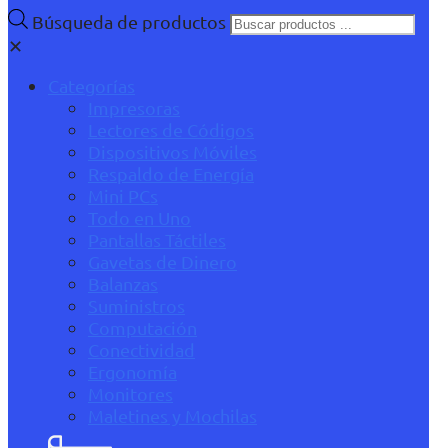
Búsqueda de productos
✕
Categorías
Impresoras
Lectores de Códigos
Dispositivos Móviles
Respaldo de Energía
Mini PCs
Todo en Uno
Pantallas Táctiles
Gavetas de Dinero
Balanzas
Suministros
Computación
Conectividad
Ergonomía
Monitores
Maletines y Mochilas