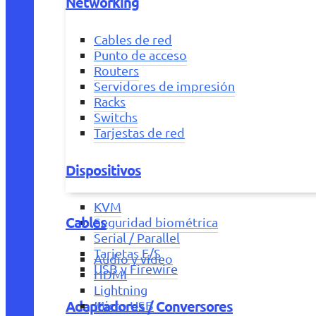
Networking
Cables de red
Punto de acceso
Routers
Servidores de impresión
Racks
Switchs
Tarjestas de red
Dispositivos
KVM
Cables
Seguridad biométrica
Serial / Parallel
Tarjetas E/S
Audio y vídeo
USB y Firewire
HDMI
Lightning
Adaptadores / Conversores
Micro USB