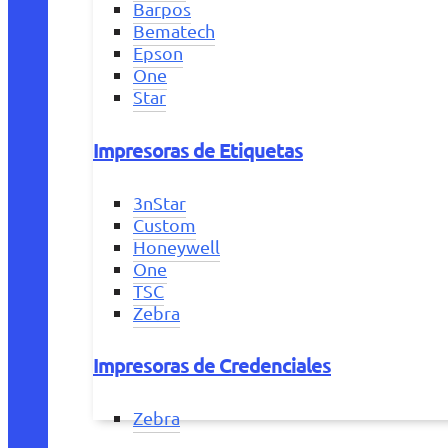
Barpos
Bematech
Epson
One
Star
Impresoras de Etiquetas
3nStar
Custom
Honeywell
One
TSC
Zebra
Impresoras de Credenciales
Zebra