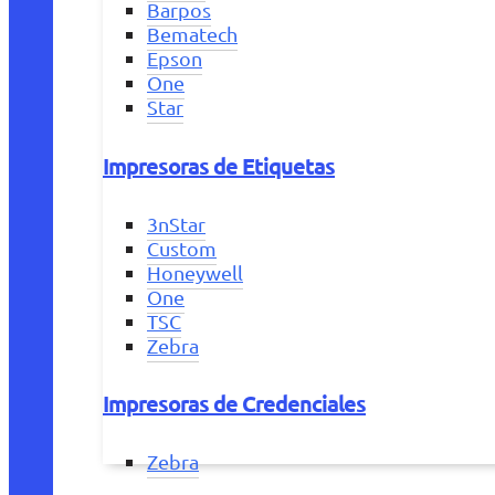
Barpos
Bematech
Epson
One
Star
Impresoras de Etiquetas
3nStar
Custom
Honeywell
One
TSC
Zebra
Impresoras de Credenciales
Zebra