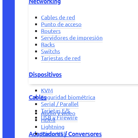
Networking
Cables de red
Punto de acceso
Routers
Servidores de impresión
Racks
Switchs
Tarjestas de red
Dispositivos
KVM
Cables
Seguridad biométrica
Serial / Parallel
Tarjetas E/S
Audio y vídeo
USB y Firewire
HDMI
Lightning
Adaptadores / Conversores
Micro USB