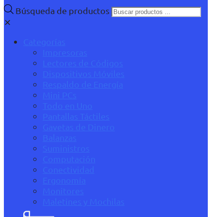
Búsqueda de productos
✕
Categorías
Impresoras
Lectores de Códigos
Dispositivos Móviles
Respaldo de Energía
Mini PCs
Todo en Uno
Pantallas Táctiles
Gavetas de Dinero
Balanzas
Suministros
Computación
Conectividad
Ergonomía
Monitores
Maletines y Mochilas