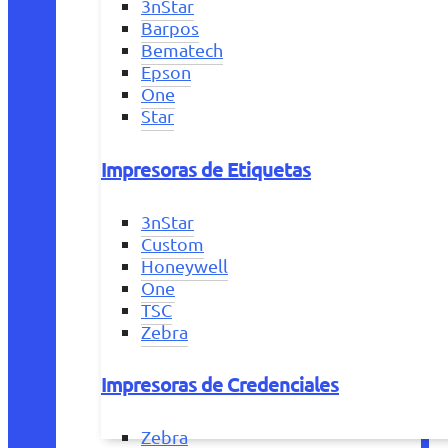
3nStar
Barpos
Bematech
Epson
One
Star
Impresoras de Etiquetas
3nStar
Custom
Honeywell
One
TSC
Zebra
Impresoras de Credenciales
Zebra