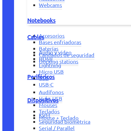
Webcams
Notebooks
Accesorios
Cables
Bases enfriadoras
Baterías
Audio y vídeo
Candados de seguridad
HDMI
Docking stations
Lightning
Micro USB
Periféricos
USB
USB-C
Audífonos
Hubs USB
Dispositivos
Mouses
Teclados
KVM
Mouse + Teclado
Seguridad biométrica
Serial / Parallel