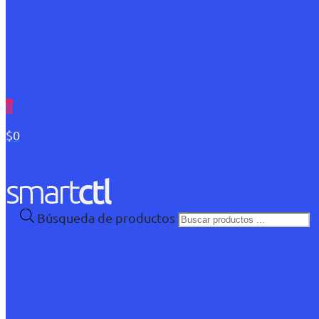
0
$0
Búsqueda de productos