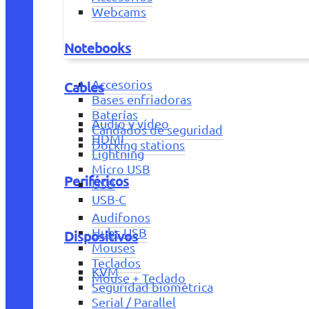
Webcams
Notebooks
Accesorios
Cables
Bases enfriadoras
Baterías
Audio y vídeo
Candados de seguridad
HDMI
Docking stations
Lightning
Micro USB
Periféricos
USB
USB-C
Audífonos
Hubs USB
Dispositivos
Mouses
Teclados
KVM
Mouse + Teclado
Seguridad biométrica
Serial / Parallel