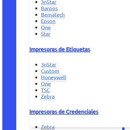
3nStar
Barpos
Bematech
Epson
One
Star
Impresoras de Etiquetas
3nStar
Custom
Honeywell
One
TSC
Zebra
Impresoras de Credenciales
Zebra