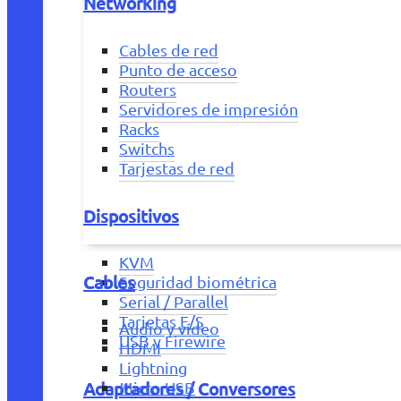
Networking
Cables de red
Punto de acceso
Routers
Servidores de impresión
Racks
Switchs
Tarjestas de red
Dispositivos
KVM
Cables
Seguridad biométrica
Serial / Parallel
Tarjetas E/S
Audio y vídeo
USB y Firewire
HDMI
Lightning
Adaptadores / Conversores
Micro USB