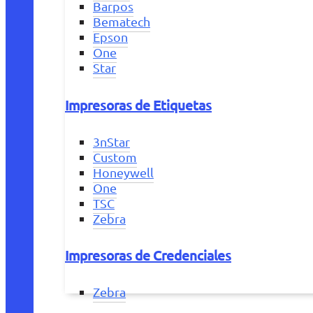
Barpos
Bematech
Epson
One
Star
Impresoras de Etiquetas
3nStar
Custom
Honeywell
One
TSC
Zebra
Impresoras de Credenciales
Zebra