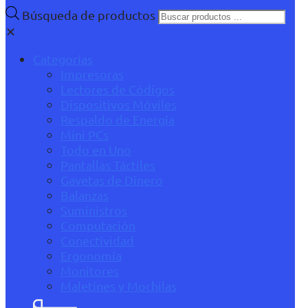
Búsqueda de productos
✕
Categorías
Impresoras
Lectores de Códigos
Dispositivos Móviles
Respaldo de Energía
Mini PCs
Todo en Uno
Pantallas Táctiles
Gavetas de Dinero
Balanzas
Suministros
Computación
Conectividad
Ergonomía
Monitores
Maletines y Mochilas