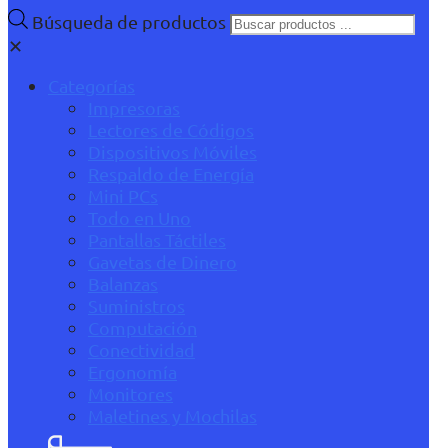
Búsqueda de productos
✕
Categorías
Impresoras
Lectores de Códigos
Dispositivos Móviles
Respaldo de Energía
Mini PCs
Todo en Uno
Pantallas Táctiles
Gavetas de Dinero
Balanzas
Suministros
Computación
Conectividad
Ergonomía
Monitores
Maletines y Mochilas