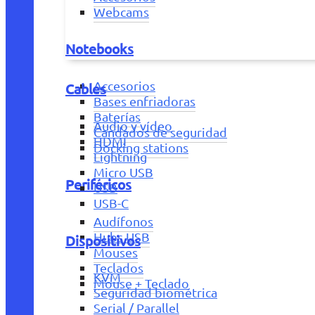
Webcams
Notebooks
Accesorios
Cables
Bases enfriadoras
Baterías
Audio y vídeo
Candados de seguridad
HDMI
Docking stations
Lightning
Micro USB
Periféricos
USB
USB-C
Audífonos
Hubs USB
Dispositivos
Mouses
Teclados
KVM
Mouse + Teclado
Seguridad biométrica
Serial / Parallel