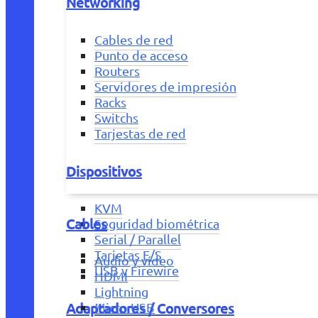
Networking
Cables de red
Punto de acceso
Routers
Servidores de impresión
Racks
Switchs
Tarjestas de red
Dispositivos
KVM
Cables
Seguridad biométrica
Serial / Parallel
Tarjetas E/S
Audio y vídeo
USB y Firewire
HDMI
Lightning
Adaptadores / Conversores
Micro USB