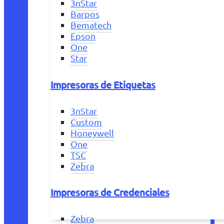
3nStar
Barpos
Bematech
Epson
One
Star
Impresoras de Etiquetas
3nStar
Custom
Honeywell
One
TSC
Zebra
Impresoras de Credenciales
Zebra