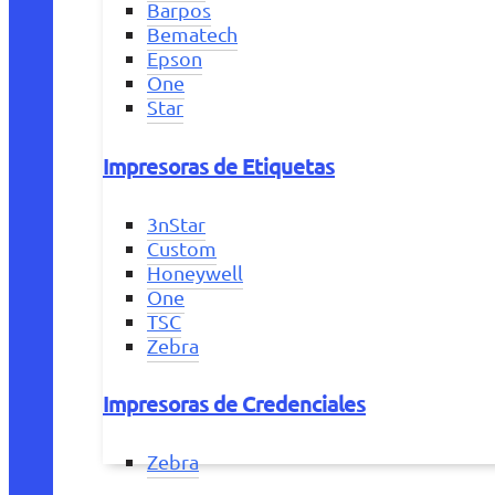
Barpos
Bematech
Epson
One
Star
Impresoras de Etiquetas
3nStar
Custom
Honeywell
One
TSC
Zebra
Impresoras de Credenciales
Zebra