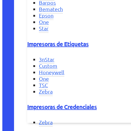
Barpos
Bematech
Epson
One
Star
Impresoras de Etiquetas
3nStar
Custom
Honeywell
One
TSC
Zebra
Impresoras de Credenciales
Zebra