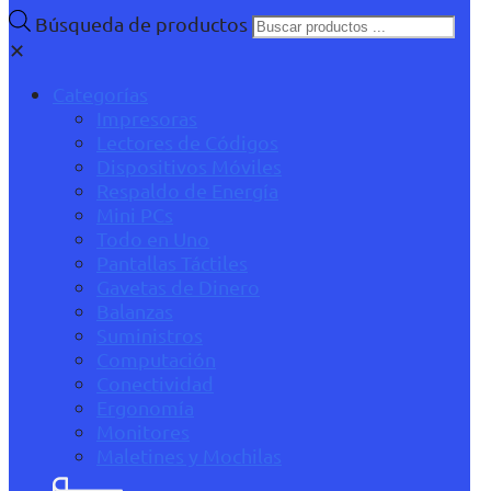
Búsqueda de productos
✕
Categorías
Impresoras
Lectores de Códigos
Dispositivos Móviles
Respaldo de Energía
Mini PCs
Todo en Uno
Pantallas Táctiles
Gavetas de Dinero
Balanzas
Suministros
Computación
Conectividad
Ergonomía
Monitores
Maletines y Mochilas