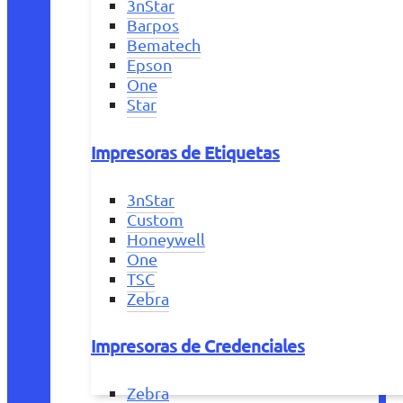
3nStar
Barpos
Bematech
Epson
One
Star
Impresoras de Etiquetas
3nStar
Custom
Honeywell
One
TSC
Zebra
Impresoras de Credenciales
Zebra