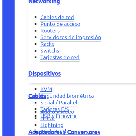
Networking
Cables de red
Punto de acceso
Routers
Servidores de impresión
Racks
Switchs
Tarjestas de red
Dispositivos
KVM
Cables
Seguridad biométrica
Serial / Parallel
Tarjetas E/S
Audio y vídeo
USB y Firewire
HDMI
Lightning
Adaptadores / Conversores
Micro USB