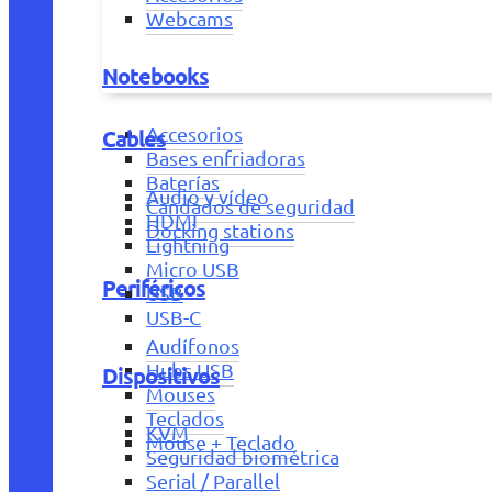
Webcams
Notebooks
Accesorios
Cables
Bases enfriadoras
Baterías
Audio y vídeo
Candados de seguridad
HDMI
Docking stations
Lightning
Micro USB
Periféricos
USB
USB-C
Audífonos
Hubs USB
Dispositivos
Mouses
Teclados
KVM
Mouse + Teclado
Seguridad biométrica
Serial / Parallel