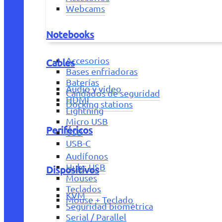
Webcams
Notebooks
Accesorios
Cables
Bases enfriadoras
Baterías
Audio y vídeo
Candados de seguridad
HDMI
Docking stations
Lightning
Micro USB
Periféricos
USB
USB-C
Audífonos
Hubs USB
Dispositivos
Mouses
Teclados
KVM
Mouse + Teclado
Seguridad biométrica
Serial / Parallel