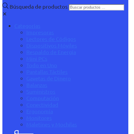
Búsqueda de productos
✕
Categorías
Impresoras
Lectores de Códigos
Dispositivos Móviles
Respaldo de Energía
Mini PCs
Todo en Uno
Pantallas Táctiles
Gavetas de Dinero
Balanzas
Suministros
Computación
Conectividad
Ergonomía
Monitores
Maletines y Mochilas