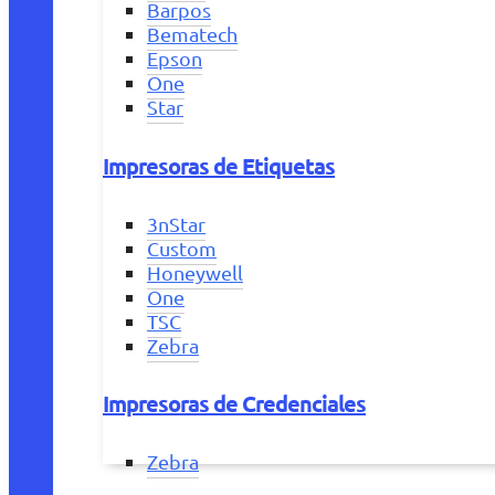
Barpos
Bematech
Epson
One
Star
Impresoras de Etiquetas
3nStar
Custom
Honeywell
One
TSC
Zebra
Impresoras de Credenciales
Zebra