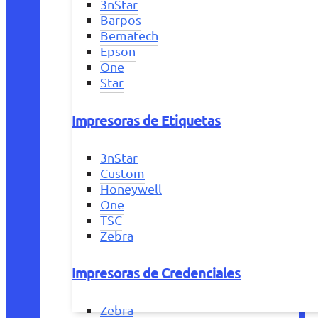
3nStar
Barpos
Bematech
Epson
One
Star
Impresoras de Etiquetas
3nStar
Custom
Honeywell
One
TSC
Zebra
Impresoras de Credenciales
Zebra