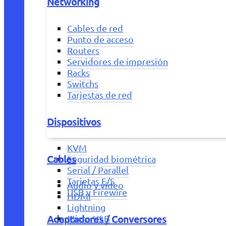
Networking
Cables de red
Punto de acceso
Routers
Servidores de impresión
Racks
Switchs
Tarjestas de red
Dispositivos
KVM
Cables
Seguridad biométrica
Serial / Parallel
Tarjetas E/S
Audio y vídeo
USB y Firewire
HDMI
Lightning
Adaptadores / Conversores
Micro USB