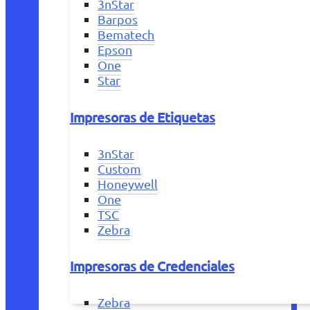
3nStar
Barpos
Bematech
Epson
One
Star
Impresoras de Etiquetas
3nStar
Custom
Honeywell
One
TSC
Zebra
Impresoras de Credenciales
Zebra