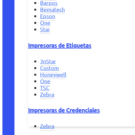
Barpos
Bematech
Epson
One
Star
Impresoras de Etiquetas
3nStar
Custom
Honeywell
One
TSC
Zebra
Impresoras de Credenciales
Zebra