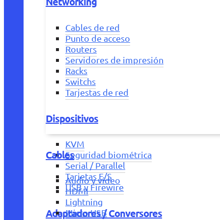
Networking
Cables de red
Punto de acceso
Routers
Servidores de impresión
Racks
Switchs
Tarjestas de red
Dispositivos
KVM
Cables
Seguridad biométrica
Serial / Parallel
Tarjetas E/S
Audio y vídeo
USB y Firewire
HDMI
Lightning
Adaptadores / Conversores
Micro USB