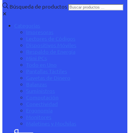
Búsqueda de productos
✕
Categorías
Impresoras
Lectores de Códigos
Dispositivos Móviles
Respaldo de Energía
Mini PCs
Todo en Uno
Pantallas Táctiles
Gavetas de Dinero
Balanzas
Suministros
Computación
Conectividad
Ergonomía
Monitores
Maletines y Mochilas