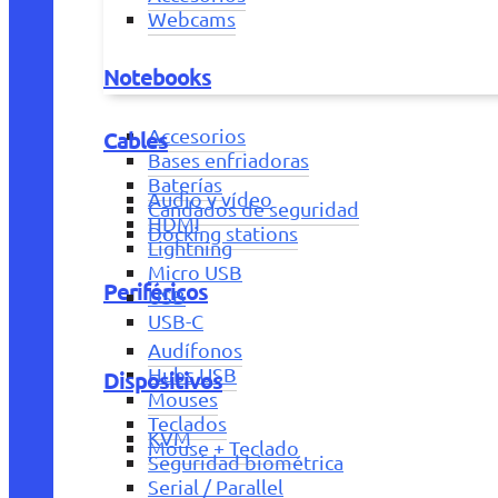
Webcams
Notebooks
Accesorios
Cables
Bases enfriadoras
Baterías
Audio y vídeo
Candados de seguridad
HDMI
Docking stations
Lightning
Micro USB
Periféricos
USB
USB-C
Audífonos
Hubs USB
Dispositivos
Mouses
Teclados
KVM
Mouse + Teclado
Seguridad biométrica
Serial / Parallel