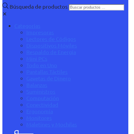
Búsqueda de productos
✕
Categorías
Impresoras
Lectores de Códigos
Dispositivos Móviles
Respaldo de Energía
Mini PCs
Todo en Uno
Pantallas Táctiles
Gavetas de Dinero
Balanzas
Suministros
Computación
Conectividad
Ergonomía
Monitores
Maletines y Mochilas