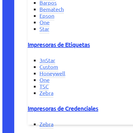
Barpos
Bematech
Epson
One
Star
Impresoras de Etiquetas
3nStar
Custom
Honeywell
One
TSC
Zebra
Impresoras de Credenciales
Zebra