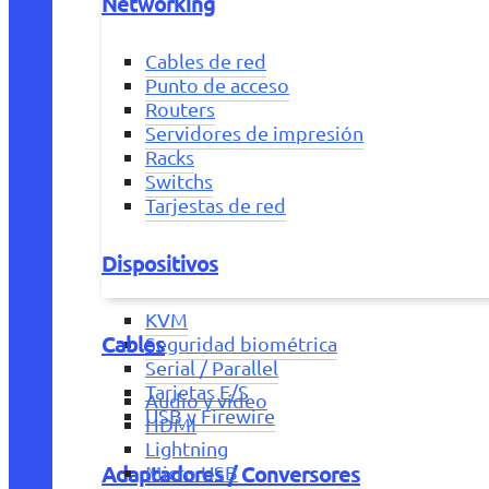
Networking
Cables de red
Punto de acceso
Routers
Servidores de impresión
Racks
Switchs
Tarjestas de red
Dispositivos
KVM
Cables
Seguridad biométrica
Serial / Parallel
Tarjetas E/S
Audio y vídeo
USB y Firewire
HDMI
Lightning
Adaptadores / Conversores
Micro USB