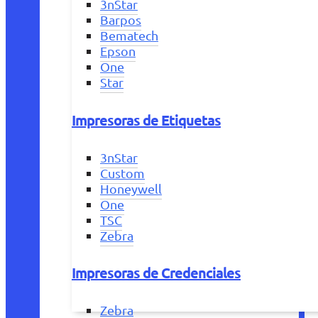
3nStar
Barpos
Bematech
Epson
One
Star
Impresoras de Etiquetas
3nStar
Custom
Honeywell
One
TSC
Zebra
Impresoras de Credenciales
Zebra