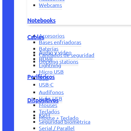
Webcams
Notebooks
Accesorios
Cables
Bases enfriadoras
Baterías
Audio y vídeo
Candados de seguridad
HDMI
Docking stations
Lightning
Micro USB
Periféricos
USB
USB-C
Audífonos
Hubs USB
Dispositivos
Mouses
Teclados
KVM
Mouse + Teclado
Seguridad biométrica
Serial / Parallel