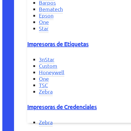
Barpos
Bematech
Epson
One
Star
Impresoras de Etiquetas
3nStar
Custom
Honeywell
One
TSC
Zebra
Impresoras de Credenciales
Zebra