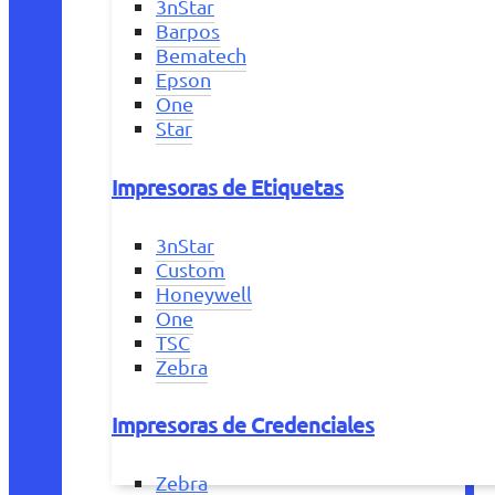
3nStar
Barpos
Bematech
Epson
One
Star
Impresoras de Etiquetas
3nStar
Custom
Honeywell
One
TSC
Zebra
Impresoras de Credenciales
Zebra