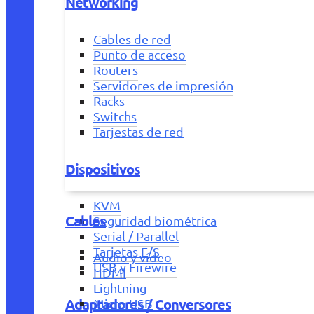
Networking
Cables de red
Punto de acceso
Routers
Servidores de impresión
Racks
Switchs
Tarjestas de red
Dispositivos
KVM
Cables
Seguridad biométrica
Serial / Parallel
Tarjetas E/S
Audio y vídeo
USB y Firewire
HDMI
Lightning
Adaptadores / Conversores
Micro USB