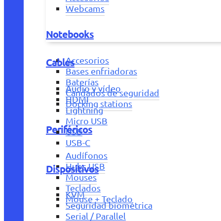
Webcams
Notebooks
Accesorios
Cables
Bases enfriadoras
Baterías
Audio y vídeo
Candados de seguridad
HDMI
Docking stations
Lightning
Micro USB
Periféricos
USB
USB-C
Audífonos
Hubs USB
Dispositivos
Mouses
Teclados
KVM
Mouse + Teclado
Seguridad biométrica
Serial / Parallel